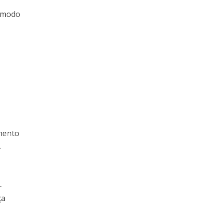
e modo
umento
.
-
ça