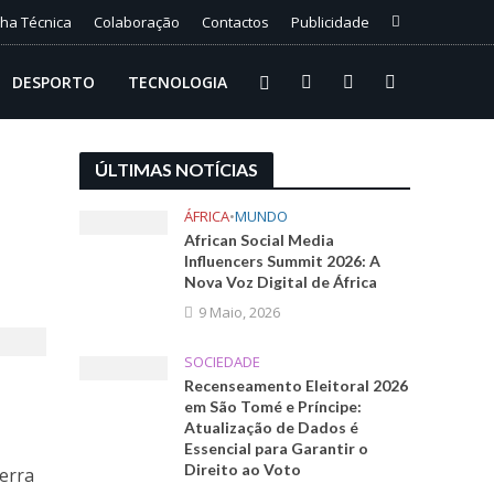
cha Técnica
Colaboração
Contactos
Publicidade
DESPORTO
TECNOLOGIA
ÚLTIMAS NOTÍCIAS
ÁFRICA
•
MUNDO
African Social Media
Influencers Summit 2026: A
Nova Voz Digital de África
9 Maio, 2026
SOCIEDADE
Recenseamento Eleitoral 2026
em São Tomé e Príncipe:
Atualização de Dados é
Essencial para Garantir o
Direito ao Voto
terra