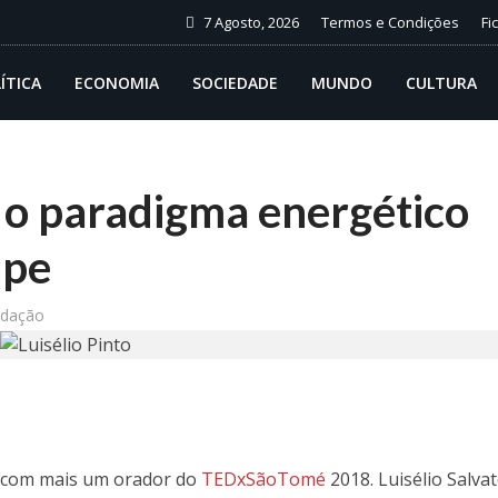
7 Agosto, 2026
Termos e Condições
Fi
ÍTICA
ECONOMIA
SOCIEDADE
MUNDO
CULTURA
 o paradigma energético
ipe
dação
a com mais um orador do
TEDxSãoTomé
2018. Luisélio Salva