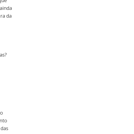
que
 ainda
ira da
fas?
e
vo
ento
 das