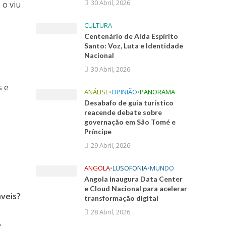
30 Abril, 2026
 o viu
CULTURA
Centenário de Alda Espírito
Santo: Voz, Luta e Identidade
Nacional
30 Abril, 2026
s e
ANÁLISE
•
OPINIÃO
•
PANORAMA
Desabafo de guia turístico
reacende debate sobre
governação em São Tomé e
Príncipe
29 Abril, 2026
ANGOLA
•
LUSOFONIA
•
MUNDO
Angola inaugura Data Center
e Cloud Nacional para acelerar
áveis?
transformação digital
28 Abril, 2026
o