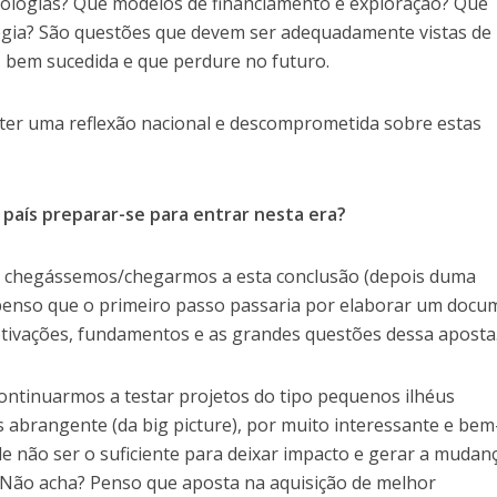
nologias? Que modelos de financiamento e exploração? Que
tégia? São questões que devem ser adequadamente vistas d
, bem sucedida e que perdure no futuro.
 ter uma reflexão nacional e descomprometida sobre estas
 país preparar-se para entrar nesta era?
 chegássemos/chegarmos a esta conclusão (depois duma
 penso que o primeiro passo passaria por elaborar um doc
tivações, fundamentos e as grandes questões dessa aposta
ntinuarmos a testar projetos do tipo pequenos ilhéus
 abrangente (da big picture), por muito interessante e bem
e não ser o suficiente para deixar impacto e gerar a mudan
. Não acha? Penso que aposta na aquisição de melhor