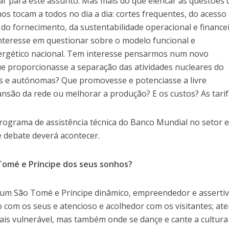
ar para este assunto. Mas mais do que elencar as questões 
s tocam a todos no dia a dia: cortes frequentes, do acesso
 do fornecimento, da sustentabilidade operacional e finance
interesse em questionar sobre o modelo funcional e
nergético nacional. Tem interesse pensarmos num novo
 proporcionasse a separação das atividades nucleares do
as e autónomas? Que promovesse e potenciasse a livre
ansão da rede ou melhorar a produção? E os custos? As tari
rograma de assistência técnica do Banco Mundial no setor 
e debate deverá acontecer.
Tomé e Príncipe dos seus sonhos?
 um São Tomé e Príncipe dinâmico, empreendedor e asserti
io com os seus e atencioso e acolhedor com os visitantes; at
ais vulnerável, mas também onde se dançe e cante a cultura