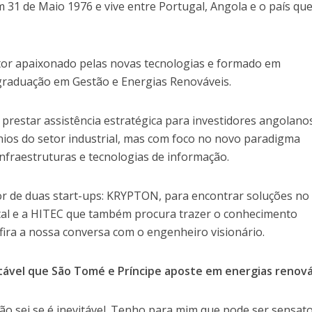
31 de Maio 1976 e vive entre Portugal, Angola e o país que
or apaixonado pelas novas tecnologias e formado em
graduação em Gestão e Energias Renováveis.
 prestar assistência estratégica para investidores angolano
os do setor industrial, mas com foco no novo paradigma
nfraestruturas e tecnologias de informação.
r de duas start-ups: KRYPTON, para encontrar soluções no
tal e a HITEC que também procura trazer o conhecimento
nfira a nossa conversa com o engenheiro visionário.
vitável que São Tomé e Príncipe aposte em energias renov
ão sei se é inevitável. Tenho para mim que pode ser sensat