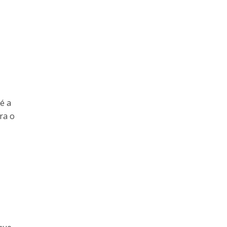
 é a
ra o