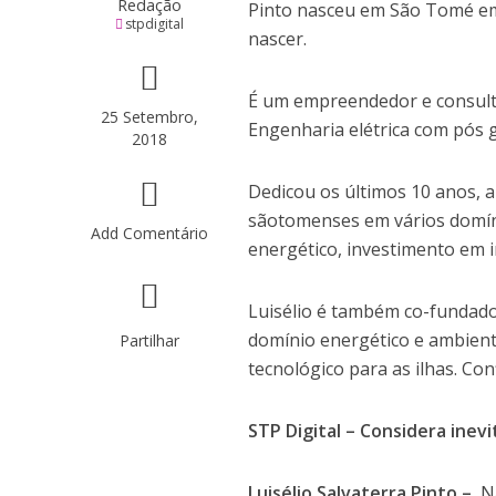
Redação
Pinto nasceu em São Tomé em 
stpdigital
nascer.
É um empreendedor e consult
25 Setembro,
Engenharia elétrica com pós 
2018
Dedicou os últimos 10 anos, a
sãotomenses em vários domíni
Add Comentário
energético, investimento em i
Luisélio é também co-fundado
domínio energético e ambien
Partilhar
tecnológico para as ilhas. Co
STP Digital – Considera ine
Luisélio Salvaterra Pinto –
N