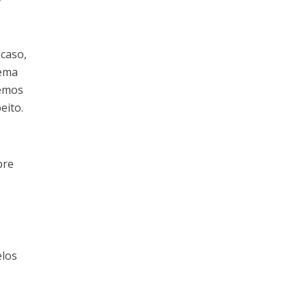
 caso,
lema
Temos
eito.
bre
elos