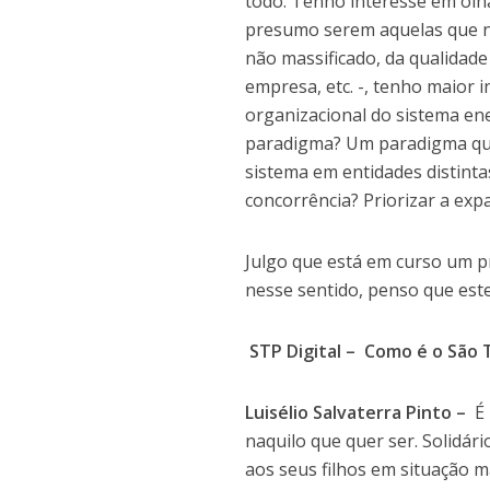
todo. Tenho interesse em olh
presumo serem aquelas que no
não massificado, da qualidade
empresa, etc. -, tenho maior 
organizacional do sistema e
paradigma? Um paradigma que
sistema em entidades distint
concorrência? Priorizar a exp
Julgo que está em curso um p
nesse sentido, penso que est
STP Digital – Como é o São 
Luisélio Salvaterra Pinto –
É
naquilo que quer ser. Solidár
aos seus filhos em situação m