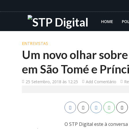
HOME
POL
ENTREVISTAS
Um novo olhar sobre
em São Tomé e Prínc
25 Setembro, 2018 às 12:25
Add Comentário
Re
O STP Digital este à convers