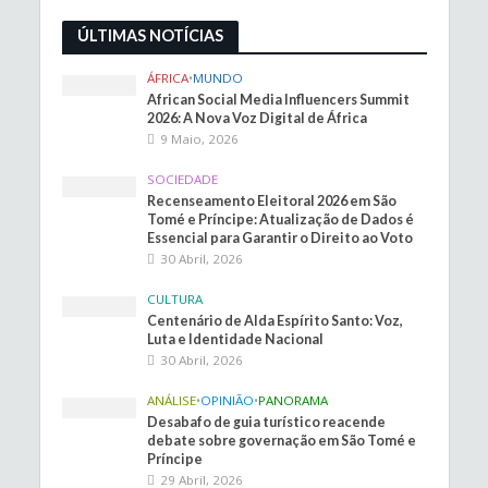
ÚLTIMAS NOTÍCIAS
ÁFRICA
•
MUNDO
African Social Media Influencers Summit
2026: A Nova Voz Digital de África
9 Maio, 2026
SOCIEDADE
Recenseamento Eleitoral 2026 em São
Tomé e Príncipe: Atualização de Dados é
Essencial para Garantir o Direito ao Voto
30 Abril, 2026
CULTURA
Centenário de Alda Espírito Santo: Voz,
Luta e Identidade Nacional
30 Abril, 2026
ANÁLISE
•
OPINIÃO
•
PANORAMA
Desabafo de guia turístico reacende
debate sobre governação em São Tomé e
Príncipe
29 Abril, 2026