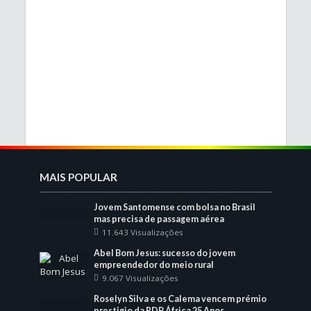
MAIS POPULAR
Jovem Santomense com bolsa no Brasil
mas precisa de passagem aérea
11.643 Visualizações
Abel Bom Jesus: sucesso do jovem
empreendedor do meio rural
9.067 Visualizações
Roselyn Silva e os Calema vencem prémio
prestigio da RDP África 25 Anos