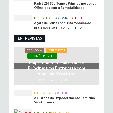
Paris2024: São Tomé e Príncipe nos Jogos
Olímpicos com três modalidades
DESPORTO
•
LUSOFONIA
•
PORTUGAL
Agate de Sousa conquista medalha de
prata no salto em comprimento
ENTREVISTAS
ECONOMIA
ENTREVISTAS
S. TOMÉ E PRÍNCIPE
Empreender em São Tomé e
Príncipe: uma Entrevista com
Vladimyr Vera Cruz
22 Novembro, 2023
ENTREVISTAS
•
SOCIEDADE
A História do Empoderamento Feminino
São-tomense
DESPORTO
•
ENTREVISTAS