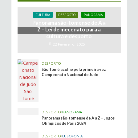
CULTURA
DESPORTO
PANORAMA
Panorama são-tomense de A a
Z – Lei de mecenato para a
cultura e desporto
22 Fevereiro, 2025
DESPORTO
São Tomé acolhe pela primeira vez
Campeonato Nacional de Judo
DESPORTO
•
PANORAMA
Panorama são-tomense de A a Z – Jogos
Olímpicos de Paris 2024
DESPORTO
•
LUSOFONIA