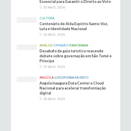
Essencial para Garantir o Direito ao Voto
30 Abril, 2026
CULTURA
Centenário de Alda Espírito Santo: Voz,
Luta e Identidade Nacional
30 Abril, 2026
ANÁLISE
•
OPINIÃO
•
PANORAMA
Desabafo de guia turístico reacende
debate sobre governação em São Tomé e
Príncipe
29 Abril, 2026
ANGOLA
•
LUSOFONIA
•
MUNDO
Angola inaugura Data Center e Cloud
Nacional para acelerar transformação
digital
28 Abril, 2026