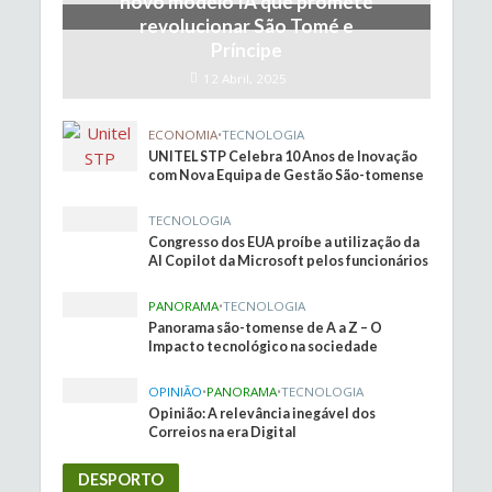
novo modelo IA que promete
revolucionar São Tomé e
Príncipe
12 Abril, 2025
ECONOMIA
•
TECNOLOGIA
UNITEL STP Celebra 10 Anos de Inovação
com Nova Equipa de Gestão São-tomense
TECNOLOGIA
Congresso dos EUA proíbe a utilização da
AI Copilot da Microsoft pelos funcionários
PANORAMA
•
TECNOLOGIA
Panorama são-tomense de A a Z – O
Impacto tecnológico na sociedade
OPINIÃO
•
PANORAMA
•
TECNOLOGIA
Opinião: A relevância inegável dos
Correios na era Digital
DESPORTO