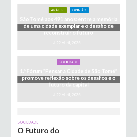
ANÁLISE
OPINIÃO
São Tomé aos 491 anos: entre a memória
de uma cidade exemplar e o desafio de
reconstruir o futuro
22 Abril, 2026
SOCIEDADE
1.º Fórum “Pensar a Cidade de São Tomé”
promove reflexão sobre os desafios e o
futuro da capital
22 Abril, 2026
SOCIEDADE
O Futuro do