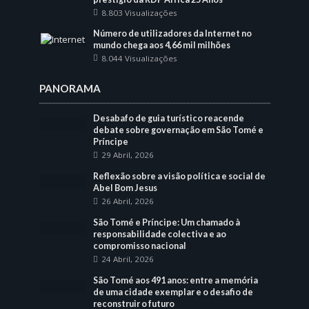
8.803 Visualizações
Número de utilizadores da Internet no
mundo chega aos 4,66 mil milhões
8.044 Visualizações
PANORAMA
Desabafo de guia turístico reacende
debate sobre governação em São Tomé e
Príncipe
29 Abril, 2026
Reflexão sobre a visão política e social de
Abel Bom Jesus
26 Abril, 2026
São Tomé e Príncipe: Um chamado à
responsabilidade colectiva e ao
compromisso nacional
24 Abril, 2026
São Tomé aos 491 anos: entre a memória
de uma cidade exemplar e o desafio de
reconstruir o futuro