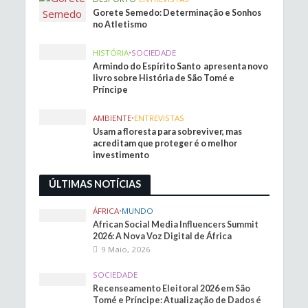
Gorete Semedo: Determinação e Sonhos
no Atletismo
HISTÓRIA
•
SOCIEDADE
Armindo do Espírito Santo apresenta novo
livro sobre História de São Tomé e
Príncipe
AMBIENTE
•
ENTREVISTAS
Usam a floresta para sobreviver, mas
acreditam que proteger é o melhor
investimento
ÚLTIMAS NOTÍCIAS
ÁFRICA
•
MUNDO
African Social Media Influencers Summit
2026: A Nova Voz Digital de África
9 Maio, 2026
SOCIEDADE
Recenseamento Eleitoral 2026 em São
Tomé e Príncipe: Atualização de Dados é