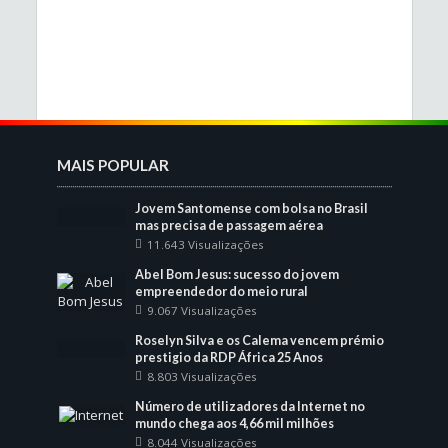
MAIS POPULAR
Jovem Santomense com bolsa no Brasil
mas precisa de passagem aérea
11.643 Visualizações
Abel Bom Jesus: sucesso do jovem
empreendedor do meio rural
9.067 Visualizações
Roselyn Silva e os Calema vencem prémio
prestigio da RDP África 25 Anos
8.803 Visualizações
Número de utilizadores da Internet no
mundo chega aos 4,66 mil milhões
8.044 Visualizações