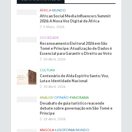
ÁFRICA
•
MUNDO
African Social Media Influencers Summit
2026: A Nova Voz Digital de África
9 Maio, 2026
SOCIEDADE
Recenseamento Eleitoral 2026 em São
Tomé e Príncipe: Atualização de Dados é
Essencial para Garantir o Direito ao Voto
30 Abril, 2026
CULTURA
Centenário de Alda Espírito Santo: Voz,
Luta e Identidade Nacional
30 Abril, 2026
ANÁLISE
•
OPINIÃO
•
PANORAMA
Desabafo de guia turístico reacende
debate sobre governação em São Tomé e
Príncipe
29 Abril, 2026
ANGOLA
•
LUSOFONIA
•
MUNDO