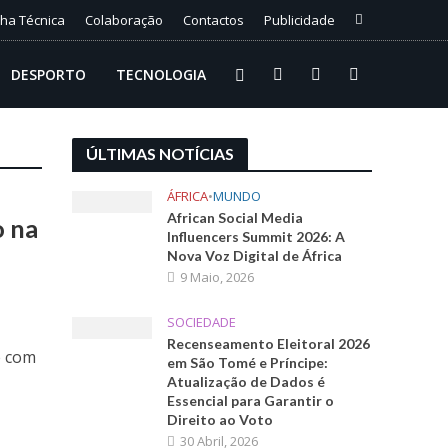
cha Técnica
Colaboração
Contactos
Publicidade
DESPORTO
TECNOLOGIA
ÚLTIMAS NOTÍCIAS
ÁFRICA
•
MUNDO
African Social Media
o na
Influencers Summit 2026: A
Nova Voz Digital de África
9 Maio, 2026
SOCIEDADE
Recenseamento Eleitoral 2026
e com
em São Tomé e Príncipe:
Atualização de Dados é
Essencial para Garantir o
Direito ao Voto
30 Abril, 2026