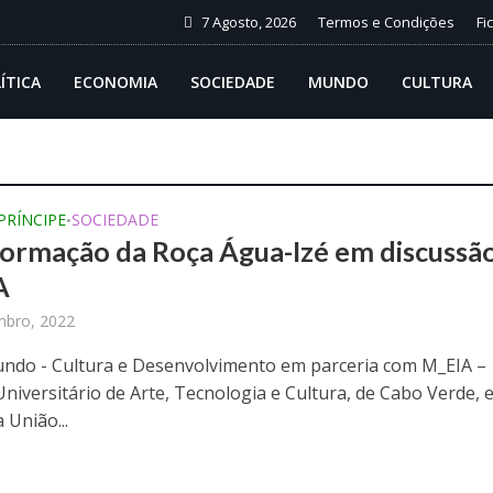
7 Agosto, 2026
Termos e Condições
Fi
ÍTICA
ECONOMIA
SOCIEDADE
MUNDO
CULTURA
 PRÍNCIPE
SOCIEDADE
•
ormação da Roça Água-Izé em discussã
A
bro, 2022
ndo - Cultura e Desenvolvimento em parceria com M_EIA –
Universitário de Arte, Tecnologia e Cultura, de Cabo Verde, 
 União...