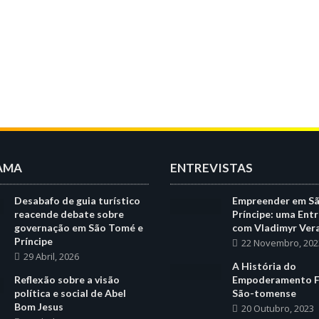
AMA
ENTREVISTAS
Desabafo de guia turístico
Empreender em S
reacende debate sobre
Príncipe: uma Entr
governação em São Tomé e
com Vladimyr Ver
Príncipe
22 Novembro, 202
29 Abril, 2026
A História do
Reflexão sobre a visão
Empoderamento F
política e social de Abel
São-tomense
Bom Jesus
20 Outubro, 2023