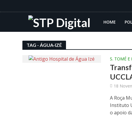
HOME
POL
TAG - ÁGUA-IZÉ
S. TOMÉ E
Transf
UCCL
18 Novem
A Roça Mu
Instituto 
o apoio da