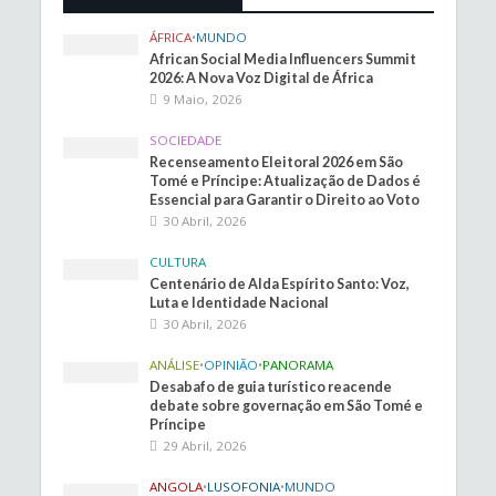
ÁFRICA
•
MUNDO
African Social Media Influencers Summit
2026: A Nova Voz Digital de África
9 Maio, 2026
SOCIEDADE
Recenseamento Eleitoral 2026 em São
Tomé e Príncipe: Atualização de Dados é
Essencial para Garantir o Direito ao Voto
30 Abril, 2026
CULTURA
Centenário de Alda Espírito Santo: Voz,
Luta e Identidade Nacional
30 Abril, 2026
ANÁLISE
•
OPINIÃO
•
PANORAMA
Desabafo de guia turístico reacende
debate sobre governação em São Tomé e
Príncipe
29 Abril, 2026
ANGOLA
•
LUSOFONIA
•
MUNDO