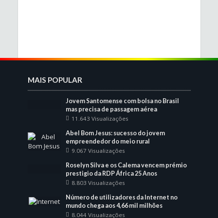
MAIS POPULAR
Jovem Santomense com bolsa no Brasil
mas precisa de passagem aérea
11.643 Visualizações
Abel Bom Jesus: sucesso do jovem
empreendedor do meio rural
9.067 Visualizações
Roselyn Silva e os Calema vencem prémio
prestigio da RDP África 25 Anos
8.803 Visualizações
Número de utilizadores da Internet no
mundo chega aos 4,66 mil milhões
8.044 Visualizações