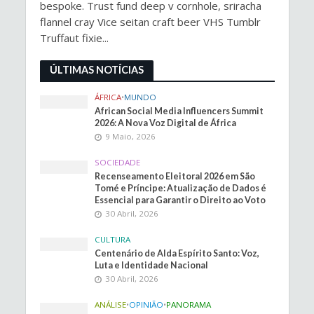
bespoke. Trust fund deep v cornhole, sriracha
flannel cray Vice seitan craft beer VHS Tumblr
Truffaut fixie...
ÚLTIMAS NOTÍCIAS
ÁFRICA
•
MUNDO
African Social Media Influencers Summit
2026: A Nova Voz Digital de África
9 Maio, 2026
SOCIEDADE
Recenseamento Eleitoral 2026 em São
Tomé e Príncipe: Atualização de Dados é
Essencial para Garantir o Direito ao Voto
30 Abril, 2026
CULTURA
Centenário de Alda Espírito Santo: Voz,
Luta e Identidade Nacional
30 Abril, 2026
ANÁLISE
•
OPINIÃO
•
PANORAMA