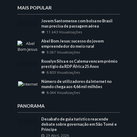
MAIS POPULAR
Jovem Santomense com bolsa no Brasil
mas precisa de passagem aérea
11.643 Visualizações
Abel Bom Jesus: sucesso do jovem
empreendedor do meio rural
9.067 Visualizações
Roselyn Silva e os Calema vencem prémio
prestigio da RDP África 25 Anos
8.803 Visualizações
Número de utilizadores da Internet no
mundo chega aos 4,66 mil milhões
8.044 Visualizações
PANORAMA
Desabafo de guia turístico reacende
debate sobre governação em São Tomé e
Príncipe
29 Abril, 2026