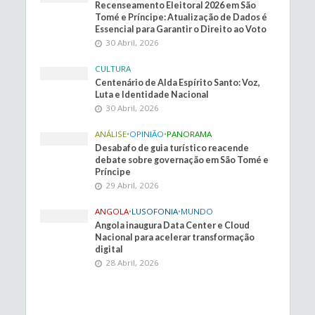
Recenseamento Eleitoral 2026 em São
Tomé e Príncipe: Atualização de Dados é
Essencial para Garantir o Direito ao Voto
30 Abril, 2026
CULTURA
Centenário de Alda Espírito Santo: Voz,
Luta e Identidade Nacional
30 Abril, 2026
ANÁLISE
•
OPINIÃO
•
PANORAMA
Desabafo de guia turístico reacende
debate sobre governação em São Tomé e
Príncipe
29 Abril, 2026
ANGOLA
•
LUSOFONIA
•
MUNDO
Angola inaugura Data Center e Cloud
Nacional para acelerar transformação
digital
28 Abril, 2026