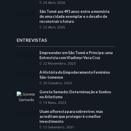
24 Abril, 2026
São Tomé aos 491 anos: entre a memória
de uma cidade exemplar e o desafio de
reconstruir o futuro
22 Abril, 2026
ENTREVISTAS
Empreender em São Tomé e Príncipe: uma
Entrevista com Vladimyr Vera Cruz
22 Novembro, 2023
A História do Empoderamento Feminino
São-tomense
20 Outubro, 2023
Gorete Semedo: Determinação e Sonhos
no Atletismo
19 Maio, 2023
Usam a floresta para sobreviver, mas
acreditam que proteger é o melhor
investimento
13 Setembro, 2021