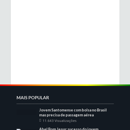
MAIS POPULAR
Jovem Santomense com bolsa no Brasil
mas precisa de passagem aérea
11.643 Visualizações
Abel Bom Jesus: sucesso do jovem