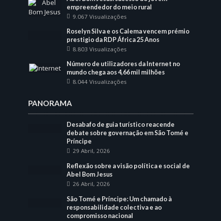
empreendedor do meio rural
9.067 Visualizações
Roselyn Silva e os Calema vencem prémio
prestigio da RDP África 25 Anos
8.803 Visualizações
Número de utilizadores da Internet no
mundo chega aos 4,66 mil milhões
8.044 Visualizações
PANORAMA
Desabafo de guia turístico reacende
debate sobre governação em São Tomé e
Príncipe
29 Abril, 2026
Reflexão sobre a visão política e social de
Abel Bom Jesus
26 Abril, 2026
São Tomé e Príncipe: Um chamado à
responsabilidade colectiva e ao
compromisso nacional