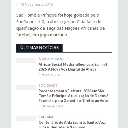
13 Novembro, 2019
São Tomé e Príncipe foi hoje goleada pelo
Sudão por 4-0, a abrir o grupo C da fase de
qualificação da Taça das Nações Africanas de
futebol, em jogo marcado...
ÚLTIMAS NOTÍCIAS
ÁFRICA
•
MUNDO
African Social Media Influencers Summit
2026: A Nova Voz Digital de África
9 Maio, 2026
SOCIEDADE
Recenseamento Eleitoral 2026 em São
Tomé e Príncipe: Atualização de Dados é
Essencial para Garantir o Direito ao Voto
30 Abril, 2026
CULTURA
Centenário de Alda Espírito Santo: Voz,
Luta e Identidade Nacional