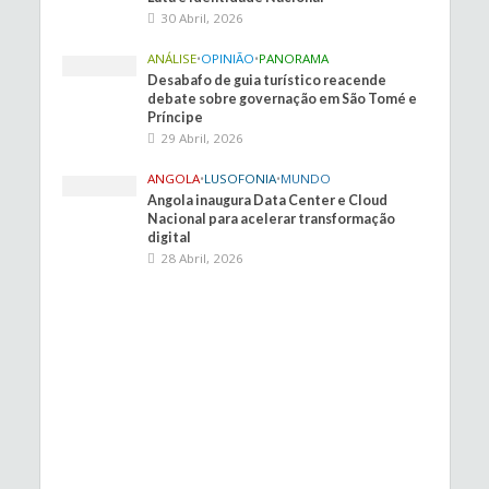
30 Abril, 2026
ANÁLISE
•
OPINIÃO
•
PANORAMA
Desabafo de guia turístico reacende
debate sobre governação em São Tomé e
Príncipe
29 Abril, 2026
ANGOLA
•
LUSOFONIA
•
MUNDO
Angola inaugura Data Center e Cloud
Nacional para acelerar transformação
digital
28 Abril, 2026