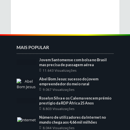
MAIS POPULAR
Jovem Santomense com bolsa no Brasil
mas precisa de passagem aérea
11.643 Visualizações
Abel Bom Jesus: sucesso do jovem
empreendedor do meio rural
9.067 Visualizações
Roselyn Silva e os Calema vencem prémio
prestigio da RDP África 25 Anos
8.803 Visualizações
Número de utilizadores da Internet no
mundo chega aos 4,66 mil milhões
8.044 Visualizações