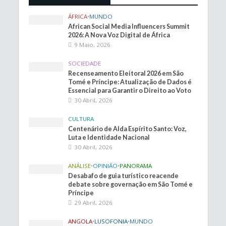
ÁFRICA
•
MUNDO
African Social Media Influencers Summit
2026: A Nova Voz Digital de África
9 Maio, 2026
SOCIEDADE
Recenseamento Eleitoral 2026 em São
Tomé e Príncipe: Atualização de Dados é
Essencial para Garantir o Direito ao Voto
30 Abril, 2026
CULTURA
Centenário de Alda Espírito Santo: Voz,
Luta e Identidade Nacional
30 Abril, 2026
ANÁLISE
•
OPINIÃO
•
PANORAMA
Desabafo de guia turístico reacende
debate sobre governação em São Tomé e
Príncipe
29 Abril, 2026
ANGOLA
•
LUSOFONIA
•
MUNDO