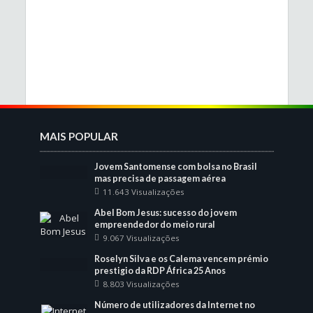
MAIS POPULAR
Jovem Santomense com bolsa no Brasil
mas precisa de passagem aérea
11.643 Visualizações
Abel Bom Jesus: sucesso do jovem
empreendedor do meio rural
9.067 Visualizações
Roselyn Silva e os Calema vencem prémio
prestigio da RDP África 25 Anos
8.803 Visualizações
Número de utilizadores da Internet no