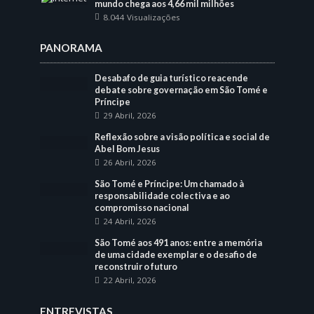
mundo chega aos 4,66 mil milhões
8.044 Visualizações
PANORAMA
Desabafo de guia turístico reacende
debate sobre governação em São Tomé e
Príncipe
29 Abril, 2026
Reflexão sobre a visão política e social de
Abel Bom Jesus
26 Abril, 2026
São Tomé e Príncipe: Um chamado à
responsabilidade colectiva e ao
compromisso nacional
24 Abril, 2026
São Tomé aos 491 anos: entre a memória
de uma cidade exemplar e o desafio de
reconstruir o futuro
22 Abril, 2026
ENTREVISTAS