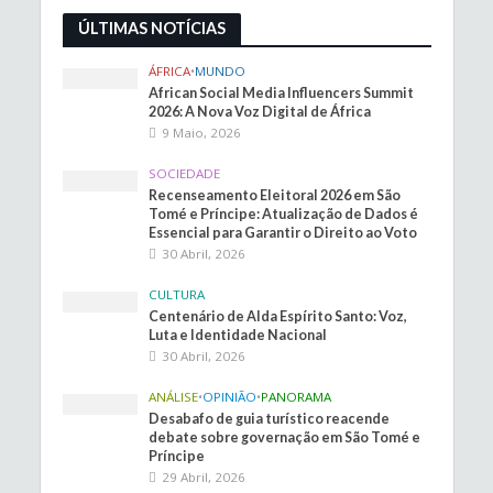
ÚLTIMAS NOTÍCIAS
ÁFRICA
•
MUNDO
African Social Media Influencers Summit
2026: A Nova Voz Digital de África
9 Maio, 2026
SOCIEDADE
Recenseamento Eleitoral 2026 em São
Tomé e Príncipe: Atualização de Dados é
Essencial para Garantir o Direito ao Voto
30 Abril, 2026
CULTURA
Centenário de Alda Espírito Santo: Voz,
Luta e Identidade Nacional
30 Abril, 2026
ANÁLISE
•
OPINIÃO
•
PANORAMA
Desabafo de guia turístico reacende
debate sobre governação em São Tomé e
Príncipe
29 Abril, 2026