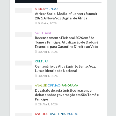
ÁFRICA
•
MUNDO
African Social Media Influencers Summit
2026: A Nova Voz Digital de África
9 Maio, 2026
SOCIEDADE
Recenseamento Eleitoral 2026 em São
Tomé e Príncipe: Atualização de Dados é
Essencial para Garantir o Direito ao Voto
30 Abril, 2026
CULTURA
Centenário de Alda Espírito Santo: Voz,
Luta e Identidade Nacional
30 Abril, 2026
ANÁLISE
•
OPINIÃO
•
PANORAMA
Desabafo de guia turístico reacende
debate sobre governação em São Tomé e
Príncipe
29 Abril, 2026
ANGOLA
•
LUSOFONIA
•
MUNDO