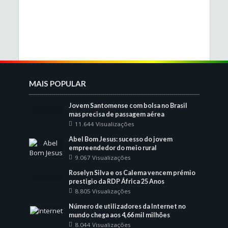
MAIS POPULAR
Jovem Santomense com bolsa no Brasil
mas precisa de passagem aérea
11.644 Visualizações
Abel Bom Jesus: sucesso do jovem
empreendedor do meio rural
9.067 Visualizações
Roselyn Silva e os Calema vencem prémio
prestigio da RDP África 25 Anos
8.805 Visualizações
Número de utilizadores da Internet no
mundo chega aos 4,66 mil milhões
8.044 Visualizações