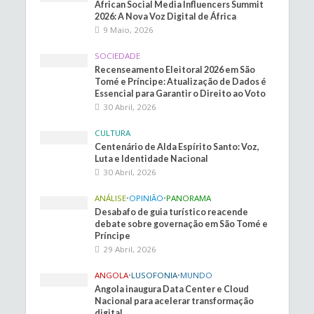
African Social Media Influencers Summit
2026: A Nova Voz Digital de África
9 Maio, 2026
SOCIEDADE
Recenseamento Eleitoral 2026 em São
Tomé e Príncipe: Atualização de Dados é
Essencial para Garantir o Direito ao Voto
30 Abril, 2026
CULTURA
Centenário de Alda Espírito Santo: Voz,
Luta e Identidade Nacional
30 Abril, 2026
ANÁLISE
•
OPINIÃO
•
PANORAMA
Desabafo de guia turístico reacende
debate sobre governação em São Tomé e
Príncipe
29 Abril, 2026
ANGOLA
•
LUSOFONIA
•
MUNDO
Angola inaugura Data Center e Cloud
Nacional para acelerar transformação
digital