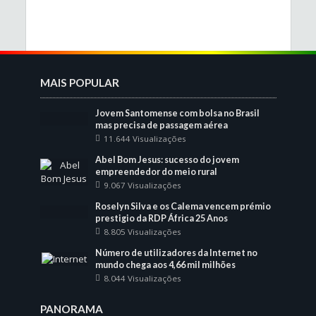
MAIS POPULAR
Jovem Santomense com bolsa no Brasil
mas precisa de passagem aérea
11.644 Visualizações
Abel Bom Jesus: sucesso do jovem
empreendedor do meio rural
9.067 Visualizações
Roselyn Silva e os Calema vencem prémio
prestigio da RDP África 25 Anos
8.805 Visualizações
Número de utilizadores da Internet no
mundo chega aos 4,66 mil milhões
8.044 Visualizações
PANORAMA