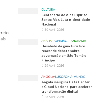
CULTURA
Centenário de Alda Espírito
Santo: Voz, Luta e Identidade
Nacional
30 Abril, 2026
creto,
aís
ANÁLISE
•
OPINIÃO
•
PANORAMA
Desabafo de guia turístico
reacende debate sobre
governação em São Tomé e
Príncipe
29 Abril, 2026
ANGOLA
•
LUSOFONIA
•
MUNDO
Angola inaugura Data Center
e Cloud Nacional para acelerar
transformação digital
28 Abril, 2026