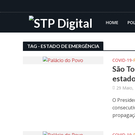
HOME
POL
TAG - ESTADO DE EMERGÊNCIA
COVID-19
•
São To
estad
29 Maio,
O Preside
consecuti
propagaçã
COVID-19