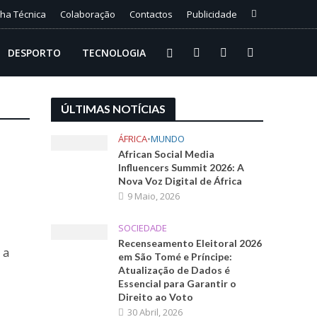
cha Técnica
Colaboração
Contactos
Publicidade
DESPORTO
TECNOLOGIA
ÚLTIMAS NOTÍCIAS
ÁFRICA
•
MUNDO
African Social Media
Influencers Summit 2026: A
Nova Voz Digital de África
9 Maio, 2026
SOCIEDADE
Recenseamento Eleitoral 2026
 a
em São Tomé e Príncipe:
Atualização de Dados é
Essencial para Garantir o
Direito ao Voto
30 Abril, 2026