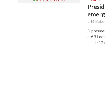
•
Presid
emergê
16 Maio,
O preside
até 31 de
desde 17 d