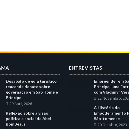
AMA
ENTREVISTAS
Desabafo de guia turístico
Empreender em S
reacende debate sobre
Príncipe: uma Entr
governação em São Tomé e
com Vladimyr Ver
Príncipe
22 Novembro, 202
29 Abril, 2026
A História do
Reflexão sobre a visão
Empoderamento F
política e social de Abel
São-tomense
Bom Jesus
20 Outubro, 2023