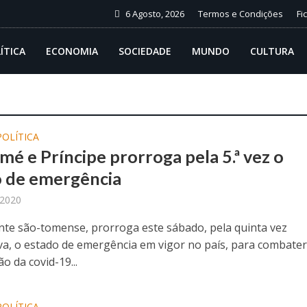
6 Agosto, 2026
Termos e Condições
Fi
ÍTICA
ECONOMIA
SOCIEDADE
MUNDO
CULTURA
POLÍTICA
mé e Príncipe prorroga pela 5.ª vez o
o de emergência
 2020
nte são-tomense, prorroga este sábado, pela quinta vez
va, o estado de emergência em vigor no país, para combater
o da covid-19...
POLÍTICA