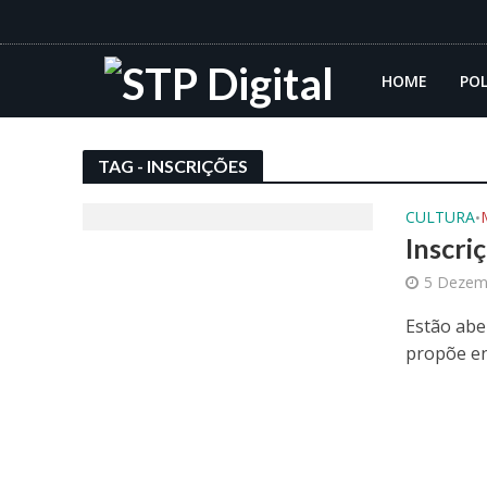
HOME
POL
TAG - INSCRIÇÕES
CULTURA
•
Inscri
5 Dezem
Estão abe
propõe en