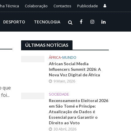
cha Técnica
Colaboração
Contactos
Publicidade
DESPORTO
TECNOLOGIA
ÚLTIMAS NOTÍCIAS
ÁFRICA
•
MUNDO
African Social Media
Influencers Summit 2026: A
Nova Voz Digital de África
9 Maio, 2026
o que
SOCIEDADE
oi...
Recenseamento Eleitoral 2026
em São Tomé e Príncipe:
Atualização de Dados é
Essencial para Garantir o
Direito ao Voto
30 Abril, 2026