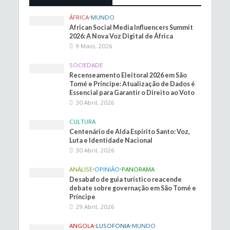
ÁFRICA
•
MUNDO
African Social Media Influencers Summit
2026: A Nova Voz Digital de África
9 Maio, 2026
SOCIEDADE
Recenseamento Eleitoral 2026 em São
Tomé e Príncipe: Atualização de Dados é
Essencial para Garantir o Direito ao Voto
30 Abril, 2026
CULTURA
Centenário de Alda Espírito Santo: Voz,
Luta e Identidade Nacional
30 Abril, 2026
ANÁLISE
•
OPINIÃO
•
PANORAMA
Desabafo de guia turístico reacende
debate sobre governação em São Tomé e
Príncipe
29 Abril, 2026
ANGOLA
•
LUSOFONIA
•
MUNDO