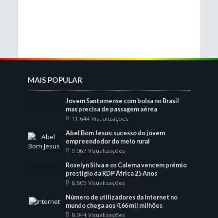
MAIS POPULAR
Jovem Santomense com bolsa no Brasil
mas precisa de passagem aérea
11.644 Visualizações
Abel Bom Jesus: sucesso do jovem
empreendedor do meio rural
9.067 Visualizações
Roselyn Silva e os Calema vencem prémio
prestigio da RDP África 25 Anos
8.805 Visualizações
Número de utilizadores da Internet no
mundo chega aos 4,66 mil milhões
8.044 Visualizações