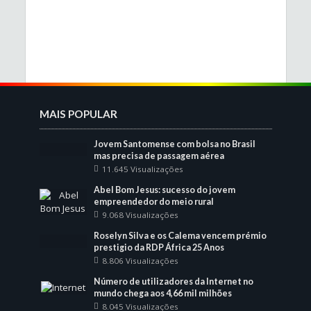
MAIS POPULAR
Jovem Santomense com bolsa no Brasil
mas precisa de passagem aérea
11.645 Visualizações
Abel Bom Jesus: sucesso do jovem
empreendedor do meio rural
9.068 Visualizações
Roselyn Silva e os Calema vencem prémio
prestigio da RDP África 25 Anos
8.806 Visualizações
Número de utilizadores da Internet no
mundo chega aos 4,66 mil milhões
8.045 Visualizações