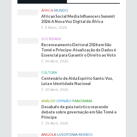
ÁFRICA
•
MUNDO
African Social Media Influencers Summit
2026: A Nova Voz Digital de África
9 Maio, 2026
SOCIEDADE
Recenseamento Eleitoral 2026 em São
Tomé e Príncipe: Atualização de Dados é
Essencial para Garantir o Direito ao Voto
30 Abril, 2026
CULTURA
Centenário de Alda Espírito Santo: Voz,
Luta e Identidade Nacional
30 Abril, 2026
ANÁLISE
•
OPINIÃO
•
PANORAMA
Desabafo de guia turístico reacende
debate sobre governação em São Tomé e
Príncipe
29 Abril, 2026
ANGOLA
•
LUSOFONIA
•
MUNDO