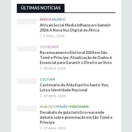
ÚLTIMAS NOTÍCIAS
ÁFRICA
•
MUNDO
African Social Media Influencers Summit
2026: A Nova Voz Digital de África
9 Maio, 2026
SOCIEDADE
Recenseamento Eleitoral 2026 em São
Tomé e Príncipe: Atualização de Dados é
Essencial para Garantir o Direito ao Voto
30 Abril, 2026
CULTURA
Centenário de Alda Espírito Santo: Voz,
Luta e Identidade Nacional
30 Abril, 2026
ANÁLISE
•
OPINIÃO
•
PANORAMA
Desabafo de guia turístico reacende
debate sobre governação em São Tomé e
Príncipe
29 Abril, 2026