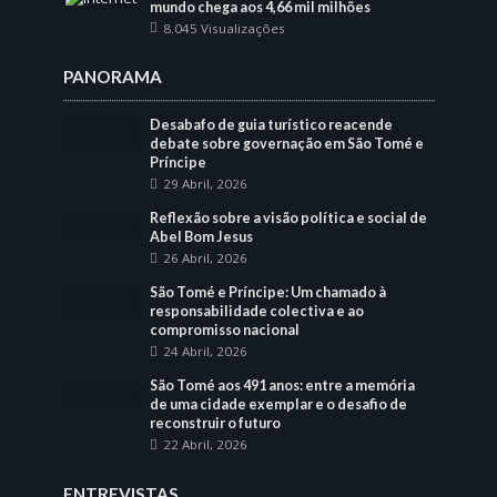
mundo chega aos 4,66 mil milhões
8.045 Visualizações
PANORAMA
Desabafo de guia turístico reacende
debate sobre governação em São Tomé e
Príncipe
29 Abril, 2026
Reflexão sobre a visão política e social de
Abel Bom Jesus
26 Abril, 2026
São Tomé e Príncipe: Um chamado à
responsabilidade colectiva e ao
compromisso nacional
24 Abril, 2026
São Tomé aos 491 anos: entre a memória
de uma cidade exemplar e o desafio de
reconstruir o futuro
22 Abril, 2026
ENTREVISTAS