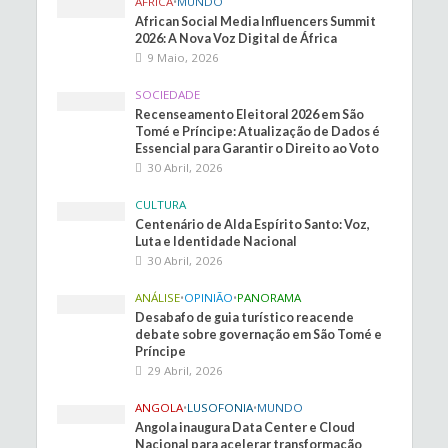
ÁFRICA
•
MUNDO
African Social Media Influencers Summit
2026: A Nova Voz Digital de África
9 Maio, 2026
SOCIEDADE
Recenseamento Eleitoral 2026 em São
Tomé e Príncipe: Atualização de Dados é
Essencial para Garantir o Direito ao Voto
30 Abril, 2026
CULTURA
Centenário de Alda Espírito Santo: Voz,
Luta e Identidade Nacional
30 Abril, 2026
ANÁLISE
•
OPINIÃO
•
PANORAMA
Desabafo de guia turístico reacende
debate sobre governação em São Tomé e
Príncipe
29 Abril, 2026
ANGOLA
•
LUSOFONIA
•
MUNDO
Angola inaugura Data Center e Cloud
Nacional para acelerar transformação