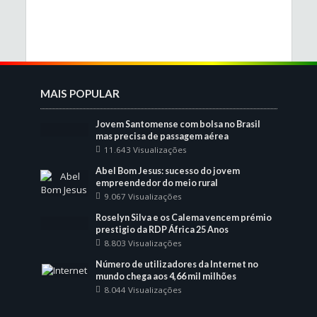
MAIS POPULAR
Jovem Santomense com bolsa no Brasil
mas precisa de passagem aérea
11.643 Visualizações
Abel Bom Jesus: sucesso do jovem
empreendedor do meio rural
9.067 Visualizações
Roselyn Silva e os Calema vencem prémio
prestigio da RDP África 25 Anos
8.803 Visualizações
Número de utilizadores da Internet no
mundo chega aos 4,66 mil milhões
8.044 Visualizações