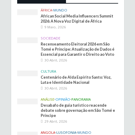
ÁFRICA
•
MUNDO
African Social Media Influencers Summit
2026: A Nova Voz Digital de África
9 Maio, 2026
SOCIEDADE
Recenseamento Eleitoral 2026 em São
Tomé e Príncipe: Atualização de Dados é
Essencial para Garantir o Direito ao Voto
30 Abril, 2026
CULTURA
Centenário de Alda Espírito Santo: Voz,
Luta e Identidade Nacional
30 Abril, 2026
ANÁLISE
•
OPINIÃO
•
PANORAMA
Desabafo de guia turístico reacende
debate sobre governação em São Tomé e
Príncipe
29 Abril, 2026
ANGOLA
•
LUSOFONIA
•
MUNDO