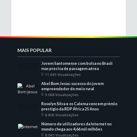
MAIS POPULAR
Jovem Santomense com bolsa no Brasil
mas precisa de passagem aérea
11.645 Visualizações
Abel Bom Jesus: sucesso do jovem
empreendedor do meio rural
9.068 Visualizações
Roselyn Silva e os Calema vencem prémio
prestigio da RDP África 25 Anos
8.806 Visualizações
Número de utilizadores da Internet no
mundo chega aos 4,66 mil milhões
8.045 Visualizações