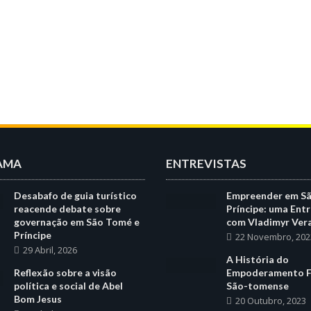
AMA
ENTREVISTAS
Desabafo de guia turístico
Empreender em S
reacende debate sobre
Príncipe: uma Entr
governação em São Tomé e
com Vladimyr Ver
Príncipe
22 Novembro, 202
29 Abril, 2026
A História do
Reflexão sobre a visão
Empoderamento F
política e social de Abel
São-tomense
Bom Jesus
20 Outubro, 2023