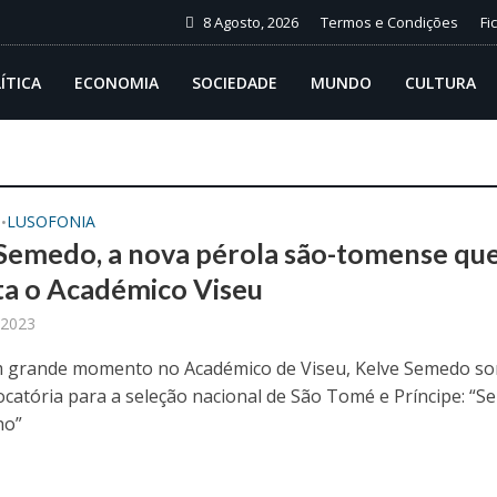
8 Agosto, 2026
Termos e Condições
Fi
ÍTICA
ECONOMIA
SOCIEDADE
MUNDO
CULTURA
O
LUSOFONIA
•
Semedo, a nova pérola são-tomense qu
a o Académico Viseu
 2023
m grande momento no Académico de Viseu, Kelve Semedo s
catória para a seleção nacional de São Tomé e Príncipe: “Se
ho”