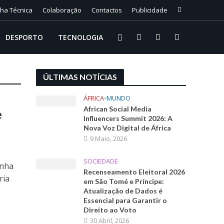
cha Técnica
Colaboração
Contactos
Publicidade
DESPORTO
TECNOLOGIA
ÚLTIMAS NOTÍCIAS
ÁFRICA
•
MUNDO
African Social Media
e
Influencers Summit 2026: A
Nova Voz Digital de África
9 Maio, 2026
SOCIEDADE
onha
Recenseamento Eleitoral 2026
ria
em São Tomé e Príncipe:
Atualização de Dados é
Essencial para Garantir o
Direito ao Voto
30 Abril, 2026