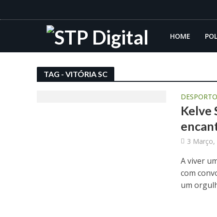
HOME
POL
TAG - VITÓRIA SC
DESPORT
Kelve 
encant
3 Março,
A viver u
com convo
um orgul