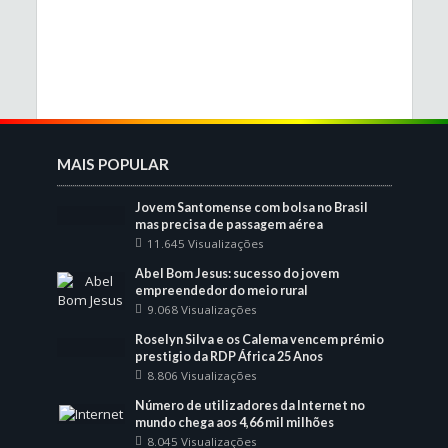
MAIS POPULAR
Jovem Santomense com bolsa no Brasil
mas precisa de passagem aérea
11.645 Visualizações
Abel Bom Jesus: sucesso do jovem
empreendedor do meio rural
9.068 Visualizações
Roselyn Silva e os Calema vencem prémio
prestigio da RDP África 25 Anos
8.806 Visualizações
Número de utilizadores da Internet no
mundo chega aos 4,66 mil milhões
8.045 Visualizações