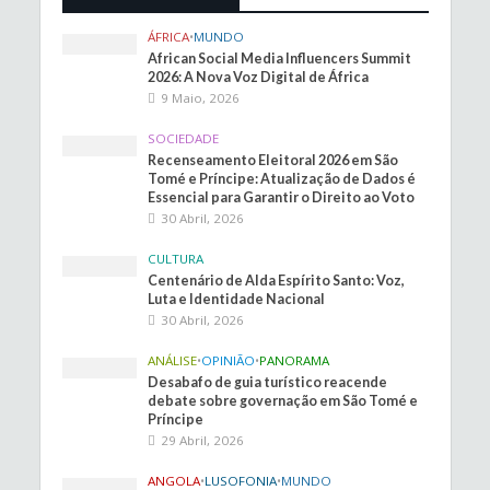
ÁFRICA
•
MUNDO
African Social Media Influencers Summit
2026: A Nova Voz Digital de África
9 Maio, 2026
SOCIEDADE
Recenseamento Eleitoral 2026 em São
Tomé e Príncipe: Atualização de Dados é
Essencial para Garantir o Direito ao Voto
30 Abril, 2026
CULTURA
Centenário de Alda Espírito Santo: Voz,
Luta e Identidade Nacional
30 Abril, 2026
ANÁLISE
•
OPINIÃO
•
PANORAMA
Desabafo de guia turístico reacende
debate sobre governação em São Tomé e
Príncipe
29 Abril, 2026
ANGOLA
•
LUSOFONIA
•
MUNDO