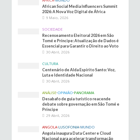
ÁFRICA
•
MUNDO
African Social Media Influencers Summit
2026: A Nova Voz Digital de África
9 Maio, 2026
SOCIEDADE
Recenseamento Eleitoral 2026 em São
Tomé e Príncipe: Atualização de Dados é
Essencial para Garantir o Direito ao Voto
30 Abril, 2026
CULTURA
Centenário de Alda Espírito Santo: Voz,
Luta e Identidade Nacional
30 Abril, 2026
ANÁLISE
•
OPINIÃO
•
PANORAMA
Desabafo de guia turístico reacende
debate sobre governação em São Tomé e
Príncipe
29 Abril, 2026
ANGOLA
•
LUSOFONIA
•
MUNDO
Angola inaugura Data Center e Cloud
Nacional para acelerar transformação