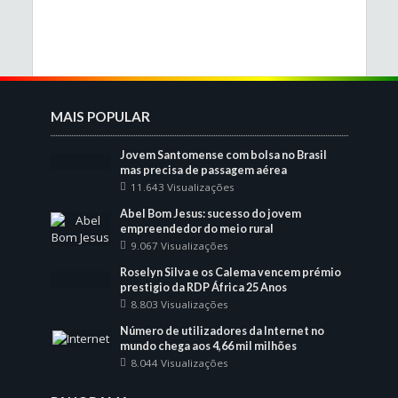
MAIS POPULAR
Jovem Santomense com bolsa no Brasil
mas precisa de passagem aérea
11.643 Visualizações
Abel Bom Jesus: sucesso do jovem
empreendedor do meio rural
9.067 Visualizações
Roselyn Silva e os Calema vencem prémio
prestigio da RDP África 25 Anos
8.803 Visualizações
Número de utilizadores da Internet no
mundo chega aos 4,66 mil milhões
8.044 Visualizações