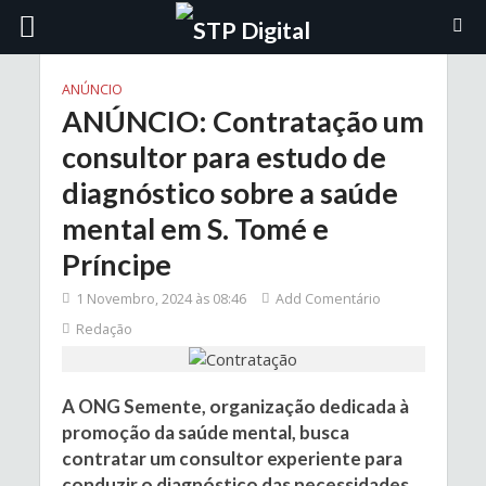
ANÚNCIO
ANÚNCIO: Contratação um
consultor para estudo de
diagnóstico sobre a saúde
mental em S. Tomé e
Príncipe
1 Novembro, 2024 às 08:46
Add Comentário
Redação
A ONG Semente, organização dedicada à
promoção da saúde mental, busca
contratar um consultor experiente para
conduzir o diagnóstico das necessidades