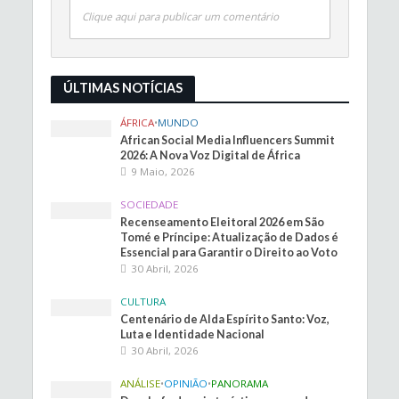
Clique aqui para publicar um comentário
ÚLTIMAS NOTÍCIAS
ÁFRICA
•
MUNDO
African Social Media Influencers Summit
2026: A Nova Voz Digital de África
9 Maio, 2026
SOCIEDADE
Recenseamento Eleitoral 2026 em São
Tomé e Príncipe: Atualização de Dados é
Essencial para Garantir o Direito ao Voto
30 Abril, 2026
CULTURA
Centenário de Alda Espírito Santo: Voz,
Luta e Identidade Nacional
30 Abril, 2026
ANÁLISE
•
OPINIÃO
•
PANORAMA