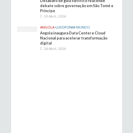
Desabafo de guia turístico reacende
debate sobre governação em São Tomé e
Príncipe
29 Abril, 2026
ANGOLA
•
LUSOFONIA
•
MUNDO
Angola inaugura Data Center e Cloud
Nacional para acelerar transformação
digital
28 Abril, 2026