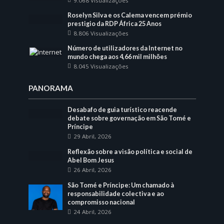
9.068 Visualizações
Roselyn Silva e os Calema vencem prémio
prestigio da RDP África 25 Anos
8.806 Visualizações
Número de utilizadores da Internet no
mundo chega aos 4,66 mil milhões
8.045 Visualizações
PANORAMA
Desabafo de guia turístico reacende
debate sobre governação em São Tomé e
Príncipe
29 Abril, 2026
Reflexão sobre a visão política e social de
Abel Bom Jesus
26 Abril, 2026
São Tomé e Príncipe: Um chamado à
responsabilidade colectiva e ao
compromisso nacional
24 Abril, 2026