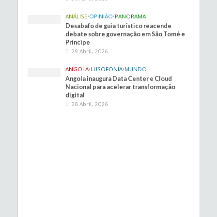
ANÁLISE
•
OPINIÃO
•
PANORAMA
Desabafo de guia turístico reacende
debate sobre governação em São Tomé e
Príncipe
29 Abril, 2026
ANGOLA
•
LUSOFONIA
•
MUNDO
Angola inaugura Data Center e Cloud
Nacional para acelerar transformação
digital
28 Abril, 2026