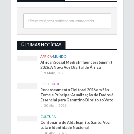
Clique aqui para publicar um comentário
ÚLTIMAS NOTÍCIAS
ÁFRICA
•
MUNDO
African Social Media Influencers Summit
2026: A Nova Voz Digital de África
9 Maio, 2026
SOCIEDADE
Recenseamento Eleitoral 2026 em São
Tomé e Príncipe: Atualização de Dados é
Essencial para Garantir o Direito ao Voto
30 Abril, 2026
CULTURA
Centenário de Alda Espírito Santo: Voz,
Luta e Identidade Nacional
30 Abril, 2026