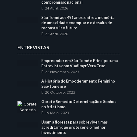
compromisso nacional
24 Abril, 2026
São Tomé aos 491 anos: entre a memória
de uma cidade exemplar e o desafio de
reconstruir o futuro
22 Abril, 2026
ENTREVISTAS
Empreender em São Tomé e Príncipe: uma
Entrevista com Vladimyr Vera Cruz
22 Novembro, 2023
A História do Empoderamento Feminino
São-tomense
20 Outubro, 2023
Gorete Semedo: Determinação e Sonhos
no Atletismo
19 Maio, 2023
Usam a floresta para sobreviver, mas
acreditam que proteger é o melhor
investimento