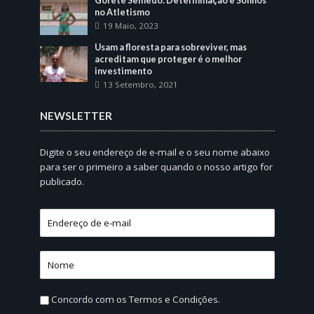
Gorete Semedo: Determinação e Sonhos
no Atletismo
19 Maio, 2023
Usam a floresta para sobreviver, mas
acreditam que proteger é o melhor
investimento
13 Setembro, 2021
NEWSLETTER
Digite o seu endereço de e-mail e o seu nome abaixo
para ser o primeiro a saber quando o nosso artigo for
publicado.
Concordo com os
Termos e Condições.