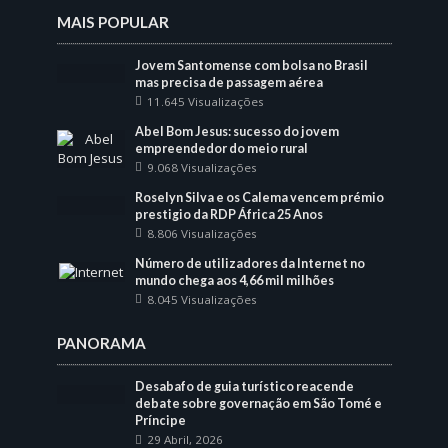
MAIS POPULAR
Jovem Santomense com bolsa no Brasil
mas precisa de passagem aérea
11.645 Visualizações
Abel Bom Jesus: sucesso do jovem
empreendedor do meio rural
9.068 Visualizações
Roselyn Silva e os Calema vencem prémio
prestigio da RDP África 25 Anos
8.806 Visualizações
Número de utilizadores da Internet no
mundo chega aos 4,66 mil milhões
8.045 Visualizações
PANORAMA
Desabafo de guia turístico reacende
debate sobre governação em São Tomé e
Príncipe
29 Abril, 2026