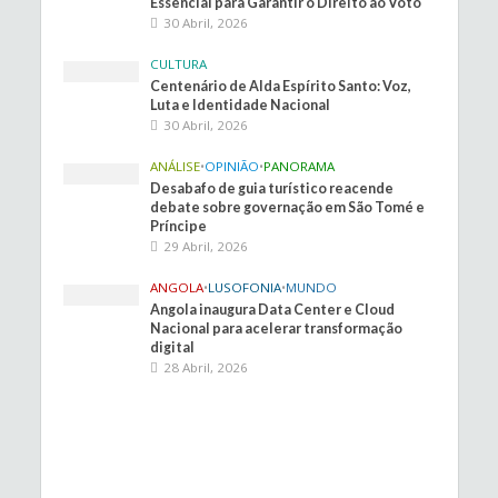
Essencial para Garantir o Direito ao Voto
30 Abril, 2026
CULTURA
Centenário de Alda Espírito Santo: Voz,
Luta e Identidade Nacional
30 Abril, 2026
ANÁLISE
•
OPINIÃO
•
PANORAMA
Desabafo de guia turístico reacende
debate sobre governação em São Tomé e
Príncipe
29 Abril, 2026
ANGOLA
•
LUSOFONIA
•
MUNDO
Angola inaugura Data Center e Cloud
Nacional para acelerar transformação
digital
28 Abril, 2026