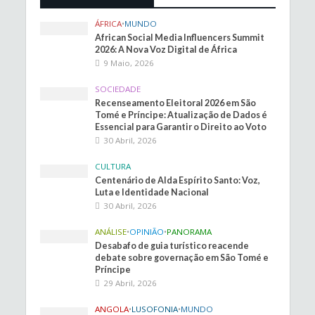
ÁFRICA
•
MUNDO
African Social Media Influencers Summit
2026: A Nova Voz Digital de África
9 Maio, 2026
SOCIEDADE
Recenseamento Eleitoral 2026 em São
Tomé e Príncipe: Atualização de Dados é
Essencial para Garantir o Direito ao Voto
30 Abril, 2026
CULTURA
Centenário de Alda Espírito Santo: Voz,
Luta e Identidade Nacional
30 Abril, 2026
ANÁLISE
•
OPINIÃO
•
PANORAMA
Desabafo de guia turístico reacende
debate sobre governação em São Tomé e
Príncipe
29 Abril, 2026
ANGOLA
•
LUSOFONIA
•
MUNDO