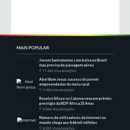
MAIS POPULAR
Jovem Santomense com bolsa no Brasil
mas precisa de passagem aérea
11.645 Visualizações
Abel Bom Jesus: sucesso do jovem
empreendedor do meio rural
9.068 Visualizações
Roselyn Silva e os Calema vencem prémio
prestigio da RDP África 25 Anos
8.806 Visualizações
Número de utilizadores da Internet no
mundo chega aos 4,66 mil milhões
8.045 Visualizações