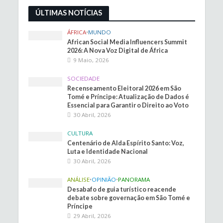
ÚLTIMAS NOTÍCIAS
ÁFRICA
•
MUNDO
African Social Media Influencers Summit
2026: A Nova Voz Digital de África
9 Maio, 2026
SOCIEDADE
Recenseamento Eleitoral 2026 em São
Tomé e Príncipe: Atualização de Dados é
Essencial para Garantir o Direito ao Voto
30 Abril, 2026
CULTURA
Centenário de Alda Espírito Santo: Voz,
Luta e Identidade Nacional
30 Abril, 2026
ANÁLISE
•
OPINIÃO
•
PANORAMA
Desabafo de guia turístico reacende
debate sobre governação em São Tomé e
Príncipe
29 Abril, 2026