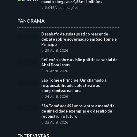
mundo chega aos 4,66 mil milhões
8.045 Visualizações
PANORAMA
Desabafo de guia turístico reacende
debate sobre governação em São Tomé e
Príncipe
29 Abril, 2026
Reflexão sobre a visão política e social de
Abel Bom Jesus
26 Abril, 2026
São Tomé e Príncipe: Um chamado à
responsabilidade colectiva e ao
compromisso nacional
24 Abril, 2026
São Tomé aos 491 anos: entre a memória
de uma cidade exemplar e o desafio de
reconstruir o futuro
22 Abril, 2026
ENTREVISTAS