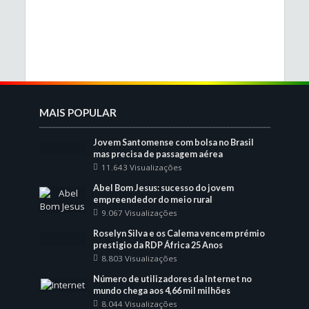
MAIS POPULAR
Jovem Santomense com bolsa no Brasil
mas precisa de passagem aérea
11.643 Visualizações
Abel Bom Jesus: sucesso do jovem
empreendedor do meio rural
9.067 Visualizações
Roselyn Silva e os Calema vencem prémio
prestigio da RDP África 25 Anos
8.803 Visualizações
Número de utilizadores da Internet no
mundo chega aos 4,66 mil milhões
8.044 Visualizações