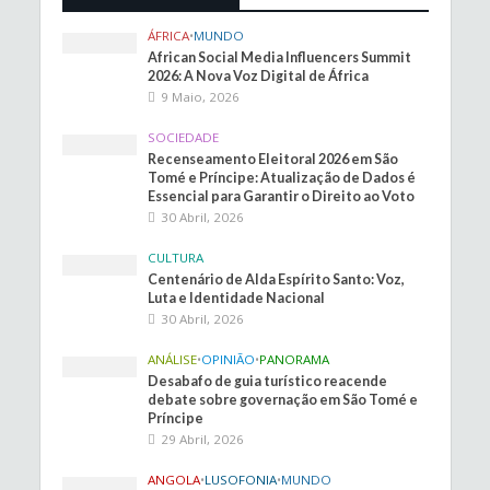
ÁFRICA
•
MUNDO
African Social Media Influencers Summit
2026: A Nova Voz Digital de África
9 Maio, 2026
SOCIEDADE
Recenseamento Eleitoral 2026 em São
Tomé e Príncipe: Atualização de Dados é
Essencial para Garantir o Direito ao Voto
30 Abril, 2026
CULTURA
Centenário de Alda Espírito Santo: Voz,
Luta e Identidade Nacional
30 Abril, 2026
ANÁLISE
•
OPINIÃO
•
PANORAMA
Desabafo de guia turístico reacende
debate sobre governação em São Tomé e
Príncipe
29 Abril, 2026
ANGOLA
•
LUSOFONIA
•
MUNDO