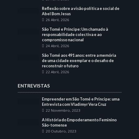
Reflexão sobre a visão política e social de
Abel Bom Jesus
26 Abril, 2026
São Tomé e Príncipe: Um chamado à
responsabilidade colectiva e ao
compromisso nacional
24 Abril, 2026
São Tomé aos 491 anos: entre a memória
de uma cidade exemplar e o desafio de
reconstruir o futuro
22 Abril, 2026
ENTREVISTAS
Empreender em São Tomé e Príncipe: uma
Entrevista com Vladimyr Vera Cruz
22 Novembro, 2023
A História do Empoderamento Feminino
São-tomense
20 Outubro, 2023