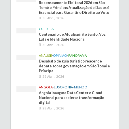
Recenseamento Eleitoral 2026 em São
Tomé e Príncipe: Atualização de Dados é
Essencial para Garantir o Direito ao Voto
30 Abril, 2026
CULTURA
Centenário de Alda Espírito Santo: Voz,
Luta e Identidade Nacional
30 Abril, 2026
ANÁLISE
•
OPINIÃO
•
PANORAMA
Desabafo de guia turístico reacende
debate sobre governação em São Tomé e
Príncipe
29 Abril, 2026
ANGOLA
•
LUSOFONIA
•
MUNDO
Angola inaugura Data Center e Cloud
Nacional para acelerar transformação
digital
28 Abril, 2026