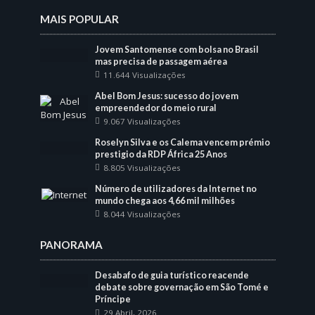
MAIS POPULAR
Jovem Santomense com bolsa no Brasil
mas precisa de passagem aérea
11.644 Visualizações
Abel Bom Jesus: sucesso do jovem
empreendedor do meio rural
9.067 Visualizações
Roselyn Silva e os Calema vencem prémio
prestigio da RDP África 25 Anos
8.805 Visualizações
Número de utilizadores da Internet no
mundo chega aos 4,66 mil milhões
8.044 Visualizações
PANORAMA
Desabafo de guia turístico reacende
debate sobre governação em São Tomé e
Príncipe
29 Abril, 2026