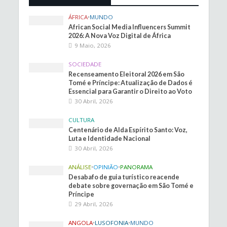
ÁFRICA
•
MUNDO
African Social Media Influencers Summit
2026: A Nova Voz Digital de África
9 Maio, 2026
SOCIEDADE
Recenseamento Eleitoral 2026 em São
Tomé e Príncipe: Atualização de Dados é
Essencial para Garantir o Direito ao Voto
30 Abril, 2026
CULTURA
Centenário de Alda Espírito Santo: Voz,
Luta e Identidade Nacional
30 Abril, 2026
ANÁLISE
•
OPINIÃO
•
PANORAMA
Desabafo de guia turístico reacende
debate sobre governação em São Tomé e
Príncipe
29 Abril, 2026
ANGOLA
•
LUSOFONIA
•
MUNDO