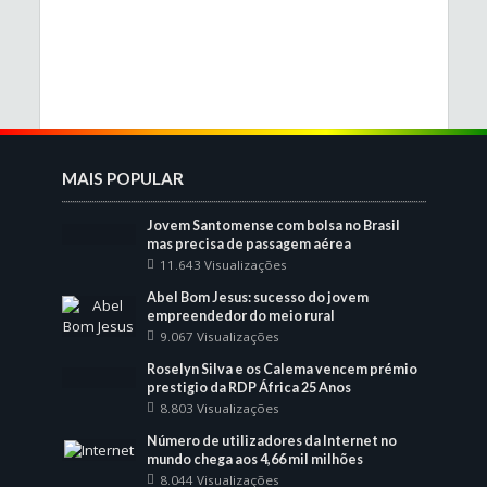
MAIS POPULAR
Jovem Santomense com bolsa no Brasil
mas precisa de passagem aérea
11.643 Visualizações
Abel Bom Jesus: sucesso do jovem
empreendedor do meio rural
9.067 Visualizações
Roselyn Silva e os Calema vencem prémio
prestigio da RDP África 25 Anos
8.803 Visualizações
Número de utilizadores da Internet no
mundo chega aos 4,66 mil milhões
8.044 Visualizações