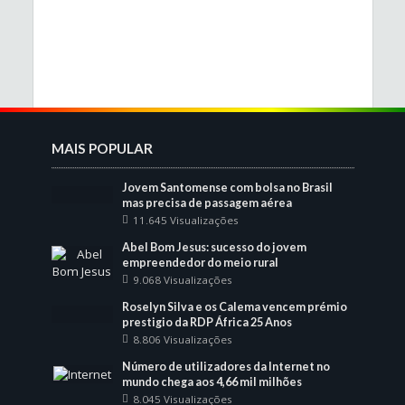
MAIS POPULAR
Jovem Santomense com bolsa no Brasil
mas precisa de passagem aérea
11.645 Visualizações
Abel Bom Jesus: sucesso do jovem
empreendedor do meio rural
9.068 Visualizações
Roselyn Silva e os Calema vencem prémio
prestigio da RDP África 25 Anos
8.806 Visualizações
Número de utilizadores da Internet no
mundo chega aos 4,66 mil milhões
8.045 Visualizações