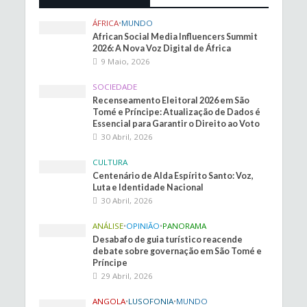
ÁFRICA
•
MUNDO
African Social Media Influencers Summit
2026: A Nova Voz Digital de África
9 Maio, 2026
SOCIEDADE
Recenseamento Eleitoral 2026 em São
Tomé e Príncipe: Atualização de Dados é
Essencial para Garantir o Direito ao Voto
30 Abril, 2026
CULTURA
Centenário de Alda Espírito Santo: Voz,
Luta e Identidade Nacional
30 Abril, 2026
ANÁLISE
•
OPINIÃO
•
PANORAMA
Desabafo de guia turístico reacende
debate sobre governação em São Tomé e
Príncipe
29 Abril, 2026
ANGOLA
•
LUSOFONIA
•
MUNDO