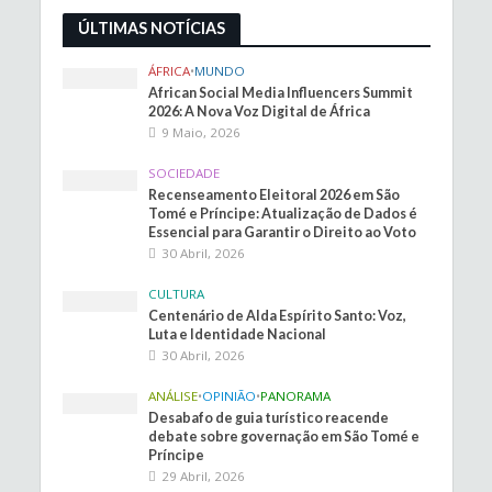
ÚLTIMAS NOTÍCIAS
ÁFRICA
•
MUNDO
African Social Media Influencers Summit
2026: A Nova Voz Digital de África
9 Maio, 2026
SOCIEDADE
Recenseamento Eleitoral 2026 em São
Tomé e Príncipe: Atualização de Dados é
Essencial para Garantir o Direito ao Voto
30 Abril, 2026
CULTURA
Centenário de Alda Espírito Santo: Voz,
Luta e Identidade Nacional
30 Abril, 2026
ANÁLISE
•
OPINIÃO
•
PANORAMA
Desabafo de guia turístico reacende
debate sobre governação em São Tomé e
Príncipe
29 Abril, 2026