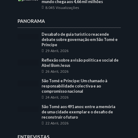
mundo chega aos 4,66 mil milhões
8.045 Visualizações
PANORAMA
Desabafo de guia turístico reacende
debate sobre governação em São Tomé e
Príncipe
29 Abril, 2026
Reflexão sobre a visão política e social de
Abel Bom Jesus
26 Abril, 2026
São Tomé e Príncipe: Um chamado à
responsabilidade colectiva e ao
compromisso nacional
24 Abril, 2026
São Tomé aos 491 anos: entre a memória
de uma cidade exemplar e o desafio de
reconstruir o futuro
22 Abril, 2026
ENTREVISTAS