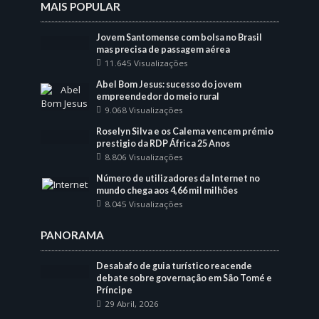
MAIS POPULAR
Jovem Santomense com bolsa no Brasil
mas precisa de passagem aérea
11.645 Visualizações
Abel Bom Jesus: sucesso do jovem
empreendedor do meio rural
9.068 Visualizações
Roselyn Silva e os Calema vencem prémio
prestigio da RDP África 25 Anos
8.806 Visualizações
Número de utilizadores da Internet no
mundo chega aos 4,66 mil milhões
8.045 Visualizações
PANORAMA
Desabafo de guia turístico reacende
debate sobre governação em São Tomé e
Príncipe
29 Abril, 2026