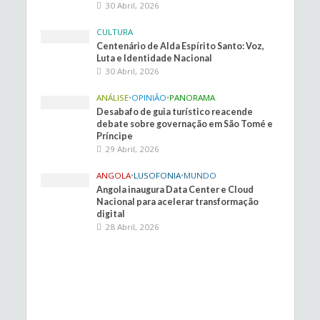
30 Abril, 2026
CULTURA
Centenário de Alda Espírito Santo: Voz,
Luta e Identidade Nacional
30 Abril, 2026
ANÁLISE
•
OPINIÃO
•
PANORAMA
Desabafo de guia turístico reacende
debate sobre governação em São Tomé e
Príncipe
29 Abril, 2026
ANGOLA
•
LUSOFONIA
•
MUNDO
Angola inaugura Data Center e Cloud
Nacional para acelerar transformação
digital
28 Abril, 2026