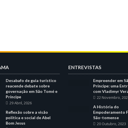
AMA
ENTREVISTAS
Desabafo de guia turístico
Empreender em S
reacende debate sobre
Príncipe: uma Entr
governação em São Tomé e
com Vladimyr Ver
Príncipe
22 Novembro, 202
29 Abril, 2026
A História do
Reflexão sobre a visão
Empoderamento F
política e social de Abel
São-tomense
Bom Jesus
20 Outubro, 2023