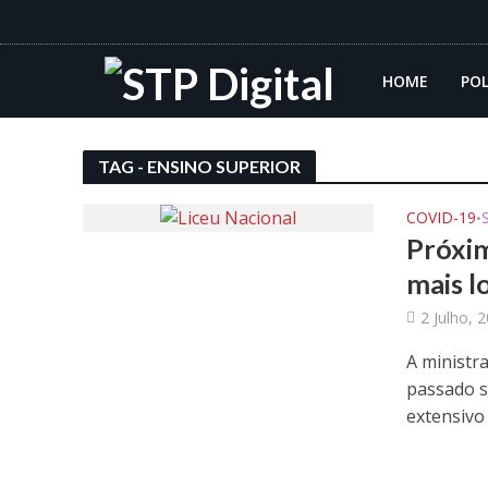
HOME
POL
TAG - ENSINO SUPERIOR
COVID-19
•
Próxim
mais l
2 Julho, 
A ministr
passado s
extensivo 