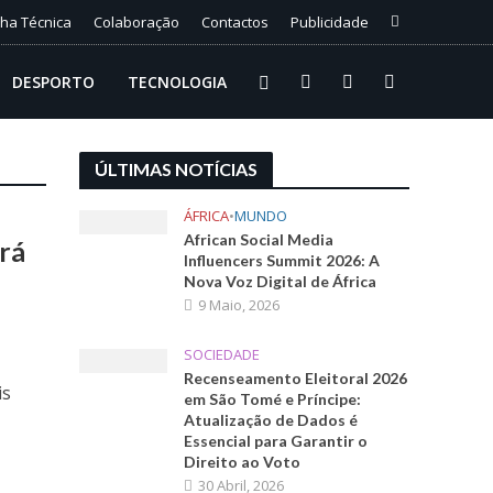
cha Técnica
Colaboração
Contactos
Publicidade
DESPORTO
TECNOLOGIA
ÚLTIMAS NOTÍCIAS
ÁFRICA
•
MUNDO
African Social Media
rá
Influencers Summit 2026: A
Nova Voz Digital de África
9 Maio, 2026
SOCIEDADE
Recenseamento Eleitoral 2026
is
em São Tomé e Príncipe:
Atualização de Dados é
Essencial para Garantir o
Direito ao Voto
30 Abril, 2026