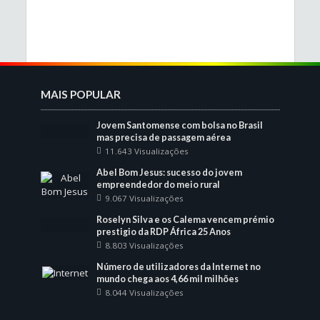
MAIS POPULAR
Jovem Santomense com bolsa no Brasil
mas precisa de passagem aérea
11.643 Visualizações
Abel Bom Jesus: sucesso do jovem
empreendedor do meio rural
9.067 Visualizações
Roselyn Silva e os Calema vencem prémio
prestigio da RDP África 25 Anos
8.803 Visualizações
Número de utilizadores da Internet no
mundo chega aos 4,66 mil milhões
8.044 Visualizações