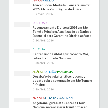
ÁFRICA
•
MUNDO
African Social Media Influencers Summit
2026: A Nova Voz Digital de África
9 Maio, 2026
SOCIEDADE
Recenseamento Eleitoral 2026 em São
Tomé e Príncipe: Atualização de Dados é
Essencial para Garantir o Direito ao Voto
30 Abril, 2026
CULTURA
Centenário de Alda Espírito Santo: Voz,
Luta e Identidade Nacional
30 Abril, 2026
ANÁLISE
•
OPINIÃO
•
PANORAMA
Desabafo de guia turístico reacende
debate sobre governação em São Tomé e
Príncipe
29 Abril, 2026
ANGOLA
•
LUSOFONIA
•
MUNDO
Angola inaugura Data Center e Cloud
Nacional para acelerar transformação