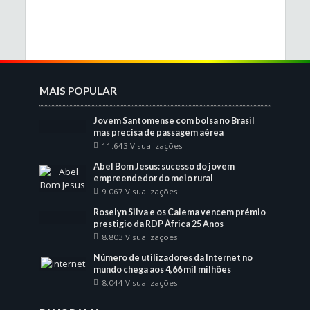
MAIS POPULAR
Jovem Santomense com bolsa no Brasil
mas precisa de passagem aérea
11.643 Visualizações
Abel Bom Jesus: sucesso do jovem
empreendedor do meio rural
9.067 Visualizações
Roselyn Silva e os Calema vencem prémio
prestigio da RDP África 25 Anos
8.803 Visualizações
Número de utilizadores da Internet no
mundo chega aos 4,66 mil milhões
8.044 Visualizações