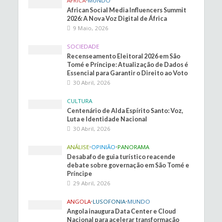
ÁFRICA
•
MUNDO
African Social Media Influencers Summit
2026: A Nova Voz Digital de África
9 Maio, 2026
SOCIEDADE
Recenseamento Eleitoral 2026 em São
Tomé e Príncipe: Atualização de Dados é
Essencial para Garantir o Direito ao Voto
30 Abril, 2026
CULTURA
Centenário de Alda Espírito Santo: Voz,
Luta e Identidade Nacional
30 Abril, 2026
ANÁLISE
•
OPINIÃO
•
PANORAMA
Desabafo de guia turístico reacende
debate sobre governação em São Tomé e
Príncipe
29 Abril, 2026
ANGOLA
•
LUSOFONIA
•
MUNDO
Angola inaugura Data Center e Cloud
Nacional para acelerar transformação