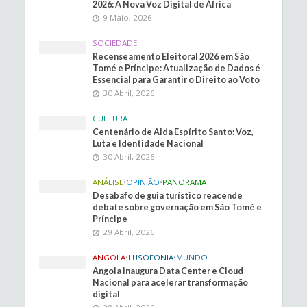
2026: A Nova Voz Digital de África
9 Maio, 2026
SOCIEDADE
Recenseamento Eleitoral 2026 em São
Tomé e Príncipe: Atualização de Dados é
Essencial para Garantir o Direito ao Voto
30 Abril, 2026
CULTURA
Centenário de Alda Espírito Santo: Voz,
Luta e Identidade Nacional
30 Abril, 2026
ANÁLISE
•
OPINIÃO
•
PANORAMA
Desabafo de guia turístico reacende
debate sobre governação em São Tomé e
Príncipe
29 Abril, 2026
ANGOLA
•
LUSOFONIA
•
MUNDO
Angola inaugura Data Center e Cloud
Nacional para acelerar transformação
digital