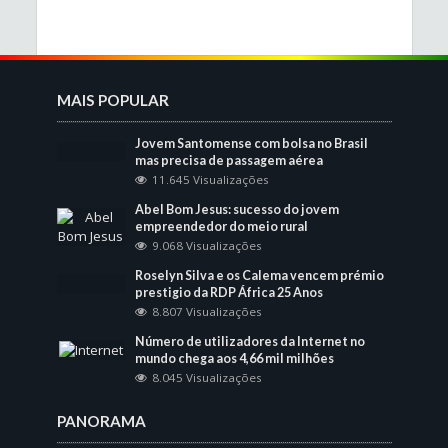
MAIS POPULAR
Jovem Santomense com bolsa no Brasil
mas precisa de passagem aérea
11.645 Visualizações
Abel Bom Jesus: sucesso do jovem
empreendedor do meio rural
9.068 Visualizações
Roselyn Silva e os Calema vencem prémio
prestigio da RDP África 25 Anos
8.807 Visualizações
Número de utilizadores da Internet no
mundo chega aos 4,66 mil milhões
8.045 Visualizações
PANORAMA