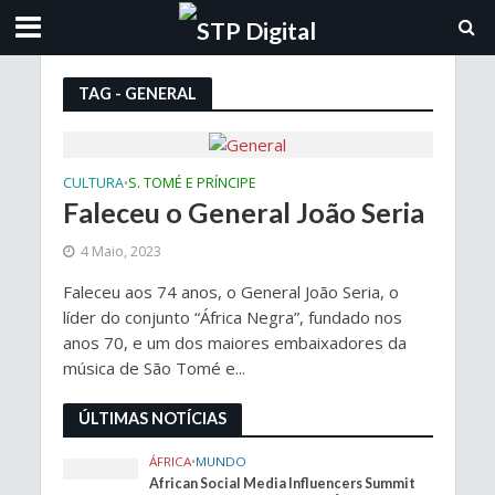
TAG - GENERAL
CULTURA
S. TOMÉ E PRÍNCIPE
•
Faleceu o General João Seria
4 Maio, 2023
Faleceu aos 74 anos, o General João Seria, o
líder do conjunto “África Negra”, fundado nos
anos 70, e um dos maiores embaixadores da
música de São Tomé e...
ÚLTIMAS NOTÍCIAS
ÁFRICA
•
MUNDO
African Social Media Influencers Summit