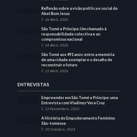
Reflexão sobre a visão política e social de
Abel Bom Jesus
26 Abril, 2026
São Tomé e Príncipe: Um chamado à
responsabilidade colectiva e ao
compromisso nacional
24 Abril, 2026
São Tomé aos 491 anos: entre a memória
de uma cidade exemplar e o desafio de
reconstruir o futuro
22 Abril, 2026
ENTREVISTAS
Empreender em São Tomé e Príncipe: uma
Entrevista com Vladimyr Vera Cruz
22 Novembro, 2023
A História do Empoderamento Feminino
São-tomense
20 Outubro, 2023