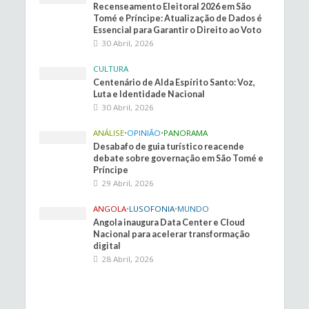
Recenseamento Eleitoral 2026 em São
Tomé e Príncipe: Atualização de Dados é
Essencial para Garantir o Direito ao Voto
30 Abril, 2026
CULTURA
Centenário de Alda Espírito Santo: Voz,
Luta e Identidade Nacional
30 Abril, 2026
ANÁLISE
•
OPINIÃO
•
PANORAMA
Desabafo de guia turístico reacende
debate sobre governação em São Tomé e
Príncipe
29 Abril, 2026
ANGOLA
•
LUSOFONIA
•
MUNDO
Angola inaugura Data Center e Cloud
Nacional para acelerar transformação
digital
28 Abril, 2026