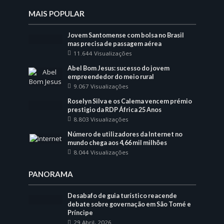
MAIS POPULAR
Jovem Santomense com bolsa no Brasil
mas precisa de passagem aérea
11.644 Visualizações
Abel Bom Jesus: sucesso do jovem
empreendedor do meio rural
9.067 Visualizações
Roselyn Silva e os Calema vencem prémio
prestigio da RDP África 25 Anos
8.803 Visualizações
Número de utilizadores da Internet no
mundo chega aos 4,66 mil milhões
8.044 Visualizações
PANORAMA
Desabafo de guia turístico reacende
debate sobre governação em São Tomé e
Príncipe
29 Abril, 2026