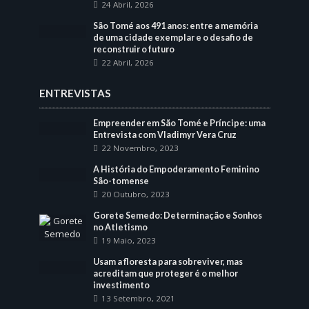
24 Abril, 2026
São Tomé aos 491 anos: entre a memória
de uma cidade exemplar e o desafio de
reconstruir o futuro
22 Abril, 2026
ENTREVISTAS
Empreender em São Tomé e Príncipe: uma
Entrevista com Vladimyr Vera Cruz
22 Novembro, 2023
A História do Empoderamento Feminino
São-tomense
20 Outubro, 2023
Gorete Semedo: Determinação e Sonhos
no Atletismo
19 Maio, 2023
Usam a floresta para sobreviver, mas
acreditam que proteger é o melhor
investimento
13 Setembro, 2021