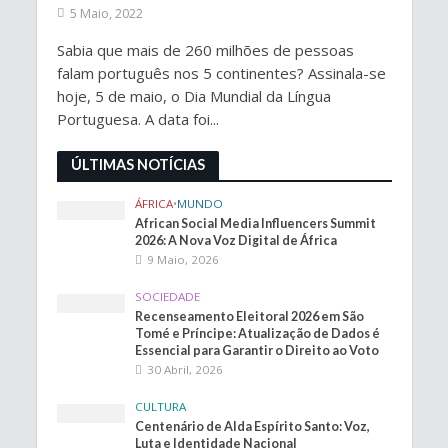
5 Maio, 2022
Sabia que mais de 260 milhões de pessoas
falam português nos 5 continentes? Assinala-se
hoje, 5 de maio, o Dia Mundial da Língua
Portuguesa. A data foi...
ÚLTIMAS NOTÍCIAS
ÁFRICA
•
MUNDO
African Social Media Influencers Summit
2026: A Nova Voz Digital de África
9 Maio, 2026
SOCIEDADE
Recenseamento Eleitoral 2026 em São
Tomé e Príncipe: Atualização de Dados é
Essencial para Garantir o Direito ao Voto
30 Abril, 2026
CULTURA
Centenário de Alda Espírito Santo: Voz,
Luta e Identidade Nacional