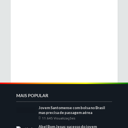
MAIS POPULAR
Jovem Santomense com bolsa no Brasil
mas precisa de passagem aérea
11.645 Visualizações
Abel Bom Jesus: sucesso do jovem