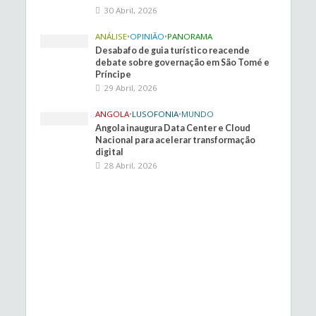
30 Abril, 2026
ANÁLISE
•
OPINIÃO
•
PANORAMA
Desabafo de guia turístico reacende
debate sobre governação em São Tomé e
Príncipe
29 Abril, 2026
ANGOLA
•
LUSOFONIA
•
MUNDO
Angola inaugura Data Center e Cloud
Nacional para acelerar transformação
digital
28 Abril, 2026