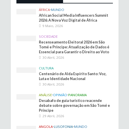
ÁFRICA
•
MUNDO
African Social Media Influencers Summit
2026: A Nova Voz Digital de África
9 Maio, 2026
SOCIEDADE
Recenseamento Eleitoral 2026 em São
Tomé e Príncipe: Atualização de Dados é
Essencial para Garantir o Direito ao Voto
30 Abril, 2026
CULTURA
Centenário de Alda Espírito Santo: Voz,
Luta e Identidade Nacional
30 Abril, 2026
ANÁLISE
•
OPINIÃO
•
PANORAMA
Desabafo de guia turístico reacende
debate sobre governação em São Tomé e
Príncipe
29 Abril, 2026
ANGOLA
•
LUSOFONIA
•
MUNDO