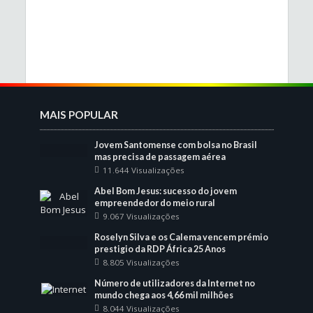
MAIS POPULAR
Jovem Santomense com bolsa no Brasil
mas precisa de passagem aérea
11.644 Visualizações
Abel Bom Jesus: sucesso do jovem
empreendedor do meio rural
9.067 Visualizações
Roselyn Silva e os Calema vencem prémio
prestigio da RDP África 25 Anos
8.805 Visualizações
Número de utilizadores da Internet no
mundo chega aos 4,66 mil milhões
8.044 Visualizações