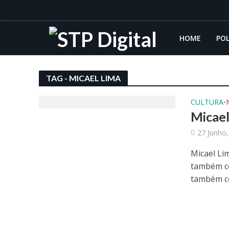
HOME
POL
TAG - MICAEL LIMA
CULTURA
•
Micael
27 Junho
Micael Lim
também co
também c