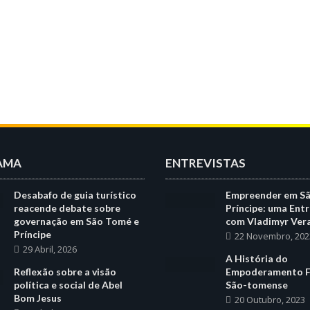
AMA
ENTREVISTAS
Desabafo de guia turístico
Empreender em S
reacende debate sobre
Príncipe: uma Entr
governação em São Tomé e
com Vladimyr Ver
Príncipe
22 Novembro, 202
29 Abril, 2026
A História do
Reflexão sobre a visão
Empoderamento F
política e social de Abel
São-tomense
Bom Jesus
20 Outubro, 2023