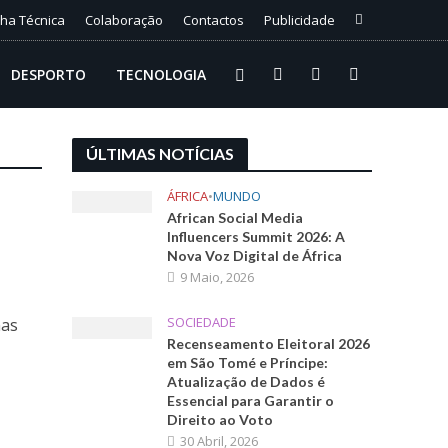
cha Técnica
Colaboração
Contactos
Publicidade
DESPORTO
TECNOLOGIA
ÚLTIMAS NOTÍCIAS
ÁFRICA
•
MUNDO
African Social Media
Influencers Summit 2026: A
Nova Voz Digital de África
9 Maio, 2026
SOCIEDADE
mas
Recenseamento Eleitoral 2026
em São Tomé e Príncipe:
Atualização de Dados é
Essencial para Garantir o
Direito ao Voto
30 Abril, 2026