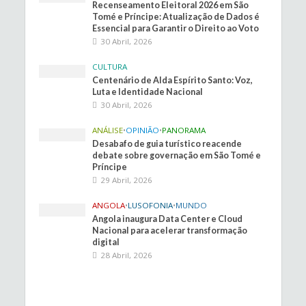
Recenseamento Eleitoral 2026 em São
Tomé e Príncipe: Atualização de Dados é
Essencial para Garantir o Direito ao Voto
30 Abril, 2026
CULTURA
Centenário de Alda Espírito Santo: Voz,
Luta e Identidade Nacional
30 Abril, 2026
ANÁLISE
•
OPINIÃO
•
PANORAMA
Desabafo de guia turístico reacende
debate sobre governação em São Tomé e
Príncipe
29 Abril, 2026
ANGOLA
•
LUSOFONIA
•
MUNDO
Angola inaugura Data Center e Cloud
Nacional para acelerar transformação
digital
28 Abril, 2026