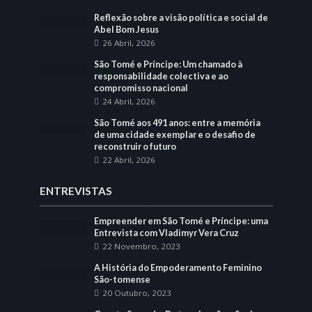
Reflexão sobre a visão política e social de
Abel Bom Jesus
26 Abril, 2026
São Tomé e Príncipe: Um chamado à
responsabilidade colectiva e ao
compromisso nacional
24 Abril, 2026
São Tomé aos 491 anos: entre a memória
de uma cidade exemplar e o desafio de
reconstruir o futuro
22 Abril, 2026
ENTREVISTAS
Empreender em São Tomé e Príncipe: uma
Entrevista com Vladimyr Vera Cruz
22 Novembro, 2023
A História do Empoderamento Feminino
São-tomense
20 Outubro, 2023