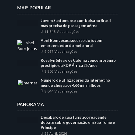
MAIS POPULAR
Jovem Santomense com bolsa no Brasil
mas precisa de passagem aérea
11.643 Visualizações
Abel Bom Jesus: sucesso do jovem
empreendedor do meio rural
9.067 Visualizações
Roselyn Silva e os Calema vencem prémio
prestigio da RDP África 25 Anos
8.803 Visualizações
Número de utilizadores da Internet no
mundo chega aos 4,66 mil milhões
8.044 Visualizações
PANORAMA
Desabafo de guia turístico reacende
debate sobre governação em São Tomé e
Príncipe
29 Abril, 2026