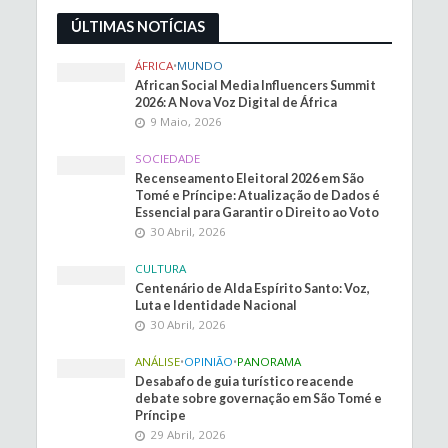
ÚLTIMAS NOTÍCIAS
ÁFRICA
•
MUNDO
African Social Media Influencers Summit
2026: A Nova Voz Digital de África
9 Maio, 2026
SOCIEDADE
Recenseamento Eleitoral 2026 em São
Tomé e Príncipe: Atualização de Dados é
Essencial para Garantir o Direito ao Voto
30 Abril, 2026
CULTURA
Centenário de Alda Espírito Santo: Voz,
Luta e Identidade Nacional
30 Abril, 2026
ANÁLISE
•
OPINIÃO
•
PANORAMA
Desabafo de guia turístico reacende
debate sobre governação em São Tomé e
Príncipe
29 Abril, 2026