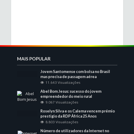
MAIS POPULAR
Jovem Santomense com bolsa no Brasil
mas precisa de passagem aérea
11.643 Visualizações
Abel Bom Jesus: sucesso do jovem
empreendedor do meio rural
9.067 Visualizações
Roselyn Silva e os Calema vencem prémio
prestigio da RDP África 25 Anos
8.803 Visualizações
Número de utilizadores da Internet no