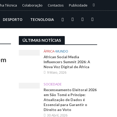
cha Técnica
Colaboração
Contactos
Publicidade
DESPORTO
TECNOLOGIA
ÚLTIMAS NOTÍCIAS
ÁFRICA
•
MUNDO
African Social Media
em
Influencers Summit 2026: A
Nova Voz Digital de África
9 Maio, 2026
SOCIEDADE
Recenseamento Eleitoral 2026
e
em São Tomé e Príncipe:
Atualização de Dados é
Essencial para Garantir o
Direito ao Voto
30 Abril, 2026