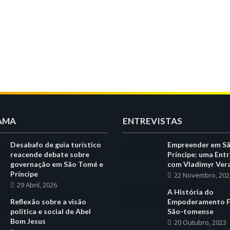
AMA
ENTREVISTAS
Desabafo de guia turístico
Empreender em S
reacende debate sobre
Príncipe: uma Entr
governação em São Tomé e
com Vladimyr Ver
Príncipe
22 Novembro, 202
29 Abril, 2026
A História do
Reflexão sobre a visão
Empoderamento F
política e social de Abel
São-tomense
Bom Jesus
20 Outubro, 2023