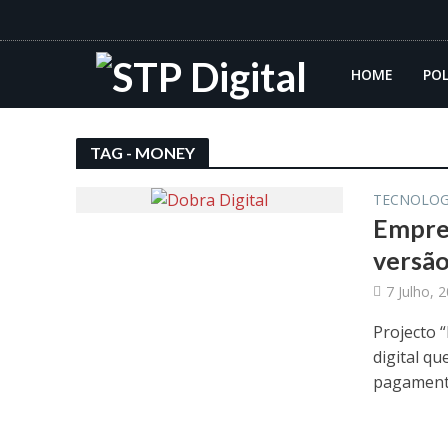
HOME
POL
TAG - MONEY
TECNOLOG
Empres
versão
7 Julho, 
Projecto 
digital qu
pagamento