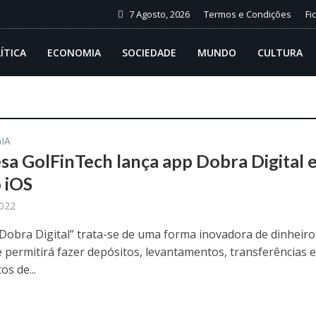
7 Agosto, 2026
Termos e Condições
Fi
ÍTICA
ECONOMIA
SOCIEDADE
MUNDO
CULTURA
IA
a GolFinTech lança app Dobra Digital 
 iOS
2022
“Dobra Digital” trata-se de uma forma inovadora de dinheiro
e permitirá fazer depósitos, levantamentos, transferências 
s de...