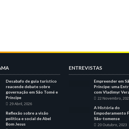
AMA
ENTREVISTAS
Desabafo de guia turístico
Empreender em S
reacende debate sobre
Príncipe: uma Entr
governação em São Tomé e
com Vladimyr Ver
Príncipe
22 Novembro, 202
29 Abril, 2026
A História do
Reflexão sobre a visão
Empoderamento F
política e social de Abel
São-tomense
Bom Jesus
20 Outubro, 2023