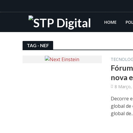
HOME
POL
TAG - NEF
TECNOLOG
Fórum 
nova e
8 Março,
Decorre e
global de
global de..