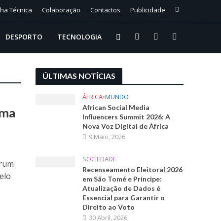
cha Técnica
Colaboração
Contactos
Publicidade
DESPORTO
TECNOLOGIA
ÚLTIMAS NOTÍCIAS
ÁFRICA
•
MUNDO
African Social Media
uma
Influencers Summit 2026: A
Nova Voz Digital de África
9 Maio, 2026
SOCIEDADE
órum
Recenseamento Eleitoral 2026
elo
em São Tomé e Príncipe:
Atualização de Dados é
Essencial para Garantir o
Direito ao Voto
30 Abril, 2026