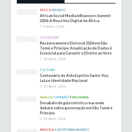
ÁFRICA
•
MUNDO
African Social Media Influencers Summit
2026: A Nova Voz Digital de África
9 Maio, 2026
SOCIEDADE
Recenseamento Eleitoral 2026 em São
Tomé e Príncipe: Atualização de Dados é
Essencial para Garantir o Direito ao Voto
30 Abril, 2026
CULTURA
Centenário de Alda Espírito Santo: Voz,
Luta e Identidade Nacional
30 Abril, 2026
ANÁLISE
•
OPINIÃO
•
PANORAMA
Desabafo de guia turístico reacende
debate sobre governação em São Tomé e
Príncipe
29 Abril, 2026
ANGOLA
•
LUSOFONIA
•
MUNDO