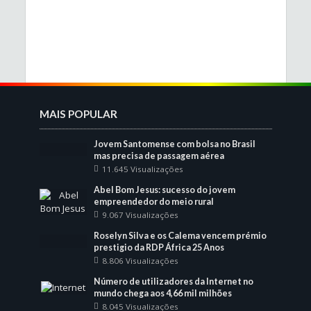
MAIS POPULAR
Jovem Santomense com bolsa no Brasil
mas precisa de passagem aérea
11.645 Visualizações
Abel Bom Jesus: sucesso do jovem
empreendedor do meio rural
9.067 Visualizações
Roselyn Silva e os Calema vencem prémio
prestigio da RDP África 25 Anos
8.806 Visualizações
Número de utilizadores da Internet no
mundo chega aos 4,66 mil milhões
8.045 Visualizações