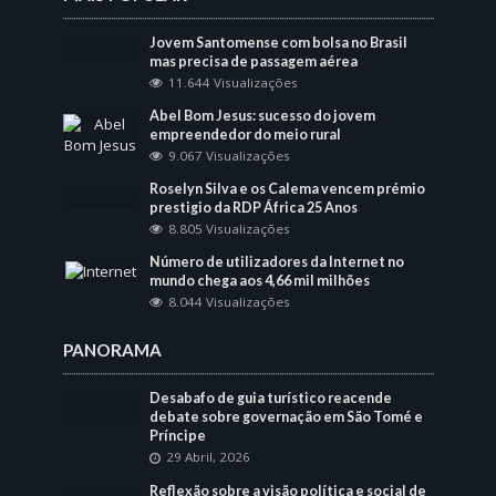
Jovem Santomense com bolsa no Brasil
mas precisa de passagem aérea
11.644 Visualizações
Abel Bom Jesus: sucesso do jovem
empreendedor do meio rural
9.067 Visualizações
Roselyn Silva e os Calema vencem prémio
prestigio da RDP África 25 Anos
8.805 Visualizações
Número de utilizadores da Internet no
mundo chega aos 4,66 mil milhões
8.044 Visualizações
PANORAMA
Desabafo de guia turístico reacende
debate sobre governação em São Tomé e
Príncipe
29 Abril, 2026
Reflexão sobre a visão política e social de