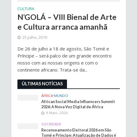
CULTURA
N’GOLÁ – VIII Bienal de Arte
e Cultura arranca amanhã
25 Julho, 2019
De 26 de julho a 18 de agosto, São Tomé e
Príncipe – será palco de um grande encontro
nosso com as nossas origens e com o
continente africano. Trata-se da...
ÚLTIMAS NOTÍCIAS
ÁFRICA
•
MUNDO
African Social Media Influencers Summit
2026: A Nova Voz Digital de África
9 Maio, 2026
SOCIEDADE
Recenseamento Eleitoral 2026 em São
Tomé e Príncipe: Atualização de Dados é