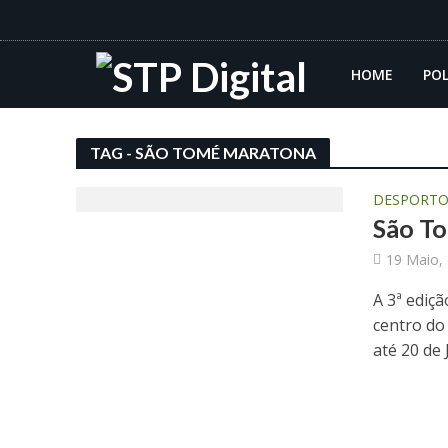
HOME
POL
TAG - SÃO TOMÉ MARATONA
DESPORT
São T
19 Maio,
A 3ª ediç
centro do
até 20 de 