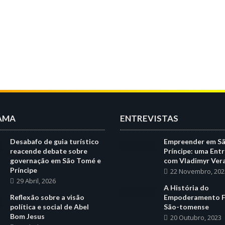
AMA
ENTREVISTAS
Desabafo de guia turístico
Empreender em S
reacende debate sobre
Príncipe: uma Entr
governação em São Tomé e
com Vladimyr Ver
Príncipe
22 Novembro, 202
29 Abril, 2026
A História do
Reflexão sobre a visão
Empoderamento F
política e social de Abel
São-tomense
Bom Jesus
20 Outubro, 2023