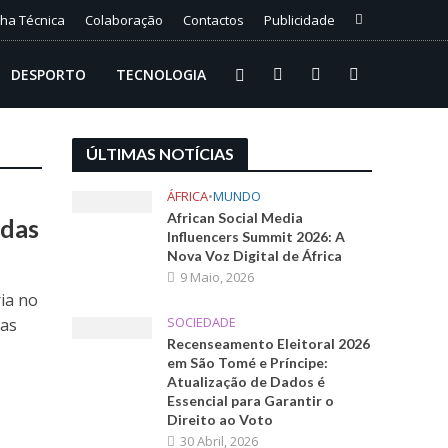
cha Técnica
Colaboração
Contactos
Publicidade
DESPORTO
TECNOLOGIA
ÚLTIMAS NOTÍCIAS
ÁFRICA
•
MUNDO
African Social Media
idas
Influencers Summit 2026: A
Nova Voz Digital de África
9 Maio, 2026
ia no
SOCIEDADE
tas
Recenseamento Eleitoral 2026
em São Tomé e Príncipe:
Atualização de Dados é
Essencial para Garantir o
Direito ao Voto
30 Abril, 2026