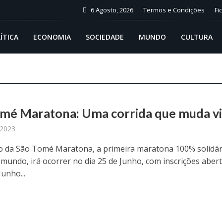
6 Agosto, 2026
Termos e Condições
Fi
ÍTICA
ECONOMIA
SOCIEDADE
MUNDO
CULTURA
O
omé Maratona: Uma corrida que muda v
 2023
ão da São Tomé Maratona, a primeira maratona 100% solidár
 mundo, irá ocorrer no dia 25 de Junho, com inscrições aber
Junho...