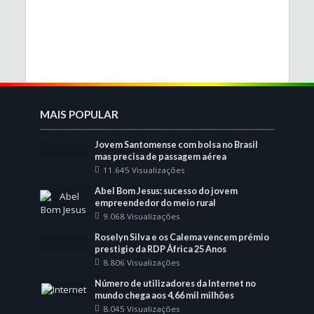
MAIS POPULAR
Jovem Santomense com bolsa no Brasil
mas precisa de passagem aérea
11.645 Visualizações
Abel Bom Jesus: sucesso do jovem
empreendedor do meio rural
9.068 Visualizações
Roselyn Silva e os Calema vencem prémio
prestigio da RDP África 25 Anos
8.806 Visualizações
Número de utilizadores da Internet no
mundo chega aos 4,66 mil milhões
8.045 Visualizações