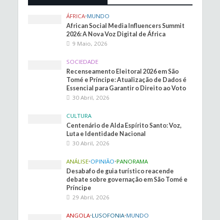
ÁFRICA
•
MUNDO
African Social Media Influencers Summit
2026: A Nova Voz Digital de África
9 Maio, 2026
SOCIEDADE
Recenseamento Eleitoral 2026 em São
Tomé e Príncipe: Atualização de Dados é
Essencial para Garantir o Direito ao Voto
30 Abril, 2026
CULTURA
Centenário de Alda Espírito Santo: Voz,
Luta e Identidade Nacional
30 Abril, 2026
ANÁLISE
•
OPINIÃO
•
PANORAMA
Desabafo de guia turístico reacende
debate sobre governação em São Tomé e
Príncipe
29 Abril, 2026
ANGOLA
•
LUSOFONIA
•
MUNDO